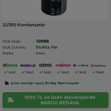
22/350 Kondansatör
Son 1 günde
10
kişi sepetine ekledi!
10088
Stok Kodu
Stokta Var
Stok Durumu
:
Marka
:
Oem
4 Taksit
4 Taksit
4 Taksit
4 Taksit
4 Taksit
4 Taksit
Şimdi vereceğin sipariş
En Geç Yarın
Kargoda!
1000 TL ve üzeri alışverişlerde
KARGO BEDAVA