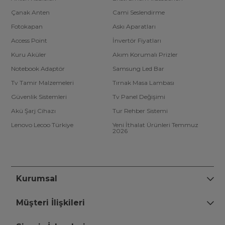
Çanak Anten
Cami Seslendirme
Fotokapan
Askı Aparatları
Access Point
İnvertör Fiyatları
Kuru Aküler
Akım Korumalı Prizler
Notebook Adaptör
Samsung Led Bar
Tv Tamir Malzemeleri
Tırnak Masa Lambası
Güvenlik Sistemleri
Tv Panel Değişimi
Akü Şarj Cihazı
Tur Rehber Sistemi
Lenovo Lecoo Türkiye
Yeni İthalat Ürünleri Temmuz
2026
Kurumsal
Müşteri İlişkileri