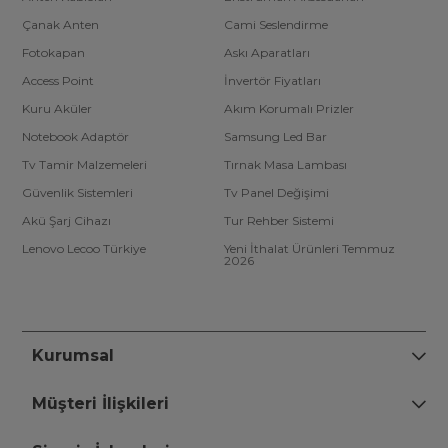
Çanak Anten
Cami Seslendirme
Fotokapan
Askı Aparatları
Access Point
İnvertör Fiyatları
Kuru Aküler
Akım Korumalı Prizler
Notebook Adaptör
Samsung Led Bar
Tv Tamir Malzemeleri
Tırnak Masa Lambası
Güvenlik Sistemleri
Tv Panel Değişimi
Akü Şarj Cihazı
Tur Rehber Sistemi
Lenovo Lecoo Türkiye
Yeni İthalat Ürünleri Temmuz
2026
Kurumsal
Müşteri İlişkileri