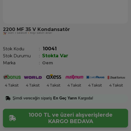
2200 MF 35 V Kondansatör
Son 1 saatte
1
kişi satın aldı!
10041
Stok Kodu
Stokta Var
Stok Durumu
:
Marka
:
Oem
4 Taksit
4 Taksit
4 Taksit
4 Taksit
4 Taksit
4 Taksit
Şimdi vereceğin sipariş
En Geç Yarın
Kargoda!
1000 TL ve üzeri alışverişlerde
KARGO BEDAVA