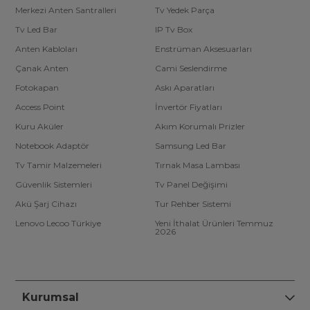
Merkezi Anten Santralleri
Tv Yedek Parça
Tv Led Bar
IP Tv Box
Anten Kabloları
Enstrüman Aksesuarları
Çanak Anten
Cami Seslendirme
Fotokapan
Askı Aparatları
Access Point
İnvertör Fiyatları
Kuru Aküler
Akım Korumalı Prizler
Notebook Adaptör
Samsung Led Bar
Tv Tamir Malzemeleri
Tırnak Masa Lambası
Güvenlik Sistemleri
Tv Panel Değişimi
Akü Şarj Cihazı
Tur Rehber Sistemi
Lenovo Lecoo Türkiye
Yeni İthalat Ürünleri Temmuz
2026
Kurumsal