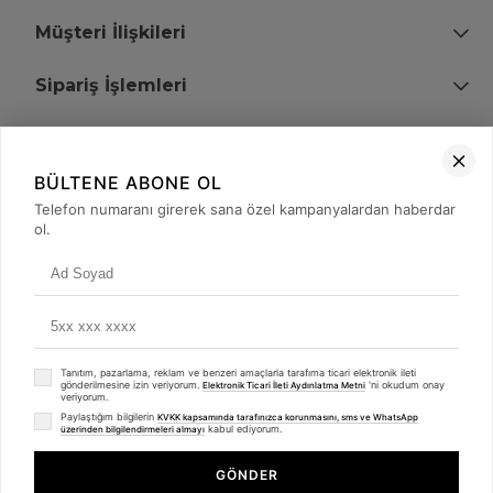
Müşteri İlişkileri
Sipariş İşlemleri
Bize Ulaşın
BÜLTENE ABONE OL
+90 (850) 473 08 08
Telefon numaranı girerek sana özel kampanyalardan haberdar
ol.
Tevfik Bey Mah. Dr. Ali Demir Cd. No:51 Kat:2 Kobi İş Merkezi
Küçükçekmece / İstanbul
Tanıtım, pazarlama, reklam ve benzeri amaçlarla tarafıma ticari elektronik ileti
gönderilmesine izin veriyorum.
'ni okudum onay
Elektronik Ticari İleti Aydınlatma Metni
veriyorum.
Paylaştığım bilgilerin
KVKK kapsamında tarafınızca korunmasını, sms ve WhatsApp
kabul ediyorum.
üzerinden bilgilendirmeleri almayı
© 2008 - 2026
merterelektronik.com
Whatsapp
- Tüm Hakları Saklıdır. Kredi kartı bilgileriniz 256bit SSL sertifikası ile
GÖNDER
korunmaktadır.