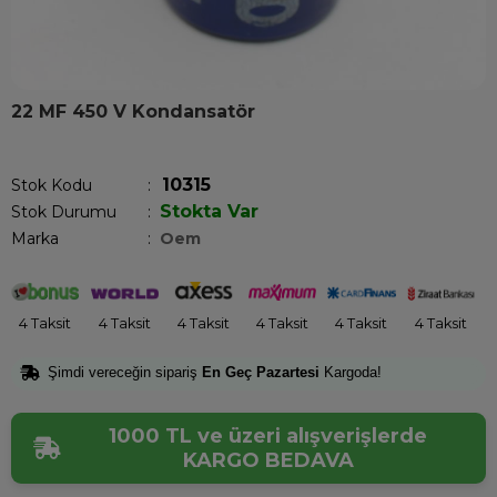
22 MF 450 V Kondansatör
Son 1 günde
9
kişi sepetine ekledi!
10315
Stok Kodu
Stokta Var
Stok Durumu
:
Marka
:
Oem
4 Taksit
4 Taksit
4 Taksit
4 Taksit
4 Taksit
4 Taksit
Şimdi vereceğin sipariş
En Geç Pazartesi
Kargoda!
1000 TL ve üzeri alışverişlerde
KARGO BEDAVA