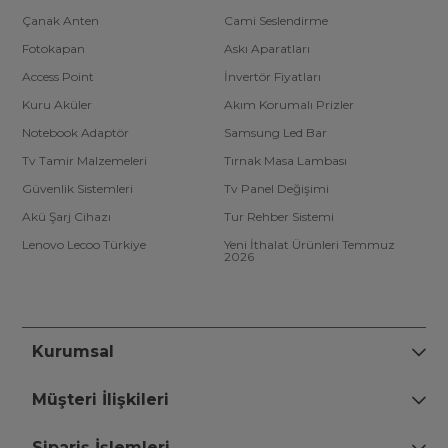
Çanak Anten
Cami Seslendirme
Fotokapan
Askı Aparatları
Access Point
İnvertör Fiyatları
Kuru Aküler
Akım Korumalı Prizler
Notebook Adaptör
Samsung Led Bar
Tv Tamir Malzemeleri
Tırnak Masa Lambası
Güvenlik Sistemleri
Tv Panel Değişimi
Akü Şarj Cihazı
Tur Rehber Sistemi
Lenovo Lecoo Türkiye
Yeni İthalat Ürünleri Temmuz
2026
Kurumsal
Müşteri İlişkileri
Sipariş İşlemleri