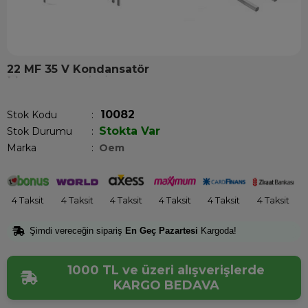
22 MF 35 V Kondansatör
Son 12 saatte
12
kişi sepetine ekledi!
10082
Stok Kodu
Stokta Var
Stok Durumu
:
Marka
:
Oem
4 Taksit
4 Taksit
4 Taksit
4 Taksit
4 Taksit
4 Taksit
Şimdi vereceğin sipariş
En Geç Pazartesi
Kargoda!
1000 TL ve üzeri alışverişlerde
KARGO BEDAVA