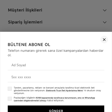
Müşteri İlişkileri
Sipariş İşlemleri
Bize Ulaşın
BÜLTENE ABONE OL
+90 (850) 473 08 08
Telefon numaranı girerek sana özel kampanyalardan haberdar
ol.
Tevfik Bey Mah. Dr. Ali Demir Cd. No:51 Kat:2 Kobi İş Merkezi
Küçükçekmece / İstanbul
Tanıtım, pazarlama, reklam ve benzeri amaçlarla tarafıma ticari elektronik ileti
gönderilmesine izin veriyorum.
'ni okudum onay
Elektronik Ticari İleti Aydınlatma Metni
veriyorum.
Paylaştığım bilgilerin
KVKK kapsamında tarafınızca korunmasını, sms ve WhatsApp
kabul ediyorum.
üzerinden bilgilendirmeleri almayı
© 2008 - 2026
merterelektronik.com
Whatsapp
- Tüm Hakları Saklıdır. Kredi kartı bilgileriniz 256bit SSL sertifikası ile
GÖNDER