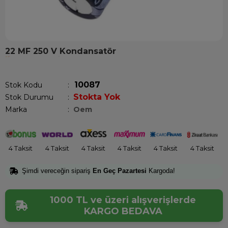
22 MF 250 V Kondansatör
Son 1 saatte
1
kişi satın aldı!
10087
Stok Kodu
Stokta Yok
Stok Durumu
:
Marka
:
Oem
4 Taksit
4 Taksit
4 Taksit
4 Taksit
4 Taksit
4 Taksit
Şimdi vereceğin sipariş
En Geç Pazartesi
Kargoda!
1000 TL ve üzeri alışverişlerde
KARGO BEDAVA