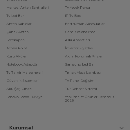
Merkezi Anten Santralleri
Tv Yedek Parça
Tv Led Bar
IP Tv Box
Anten Kabloları
Enstrüman Aksesuarları
Çanak Anten
Cami Seslendirme
Fotokapan
Askı Aparatları
Access Point
İnvertör Fiyatları
Kuru Aküler
Akım Korumalı Prizler
Notebook Adaptör
Samsung Led Bar
Tv Tamir Malzemeleri
Tırnak Masa Lambası
Güvenlik Sistemleri
Tv Panel Değişimi
Akü Şarj Cihazı
Tur Rehber Sistemi
Lenovo Lecoo Türkiye
Yeni İthalat Ürünleri Temmuz
2026
Kurumsal