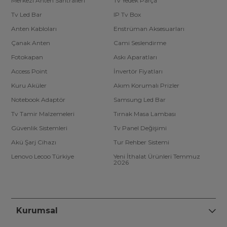
Merkezi Anten Santralleri
Tv Yedek Parça
Tv Led Bar
IP Tv Box
Anten Kabloları
Enstrüman Aksesuarları
Çanak Anten
Cami Seslendirme
Fotokapan
Askı Aparatları
Access Point
İnvertör Fiyatları
Kuru Aküler
Akım Korumalı Prizler
Notebook Adaptör
Samsung Led Bar
Tv Tamir Malzemeleri
Tırnak Masa Lambası
Güvenlik Sistemleri
Tv Panel Değişimi
Akü Şarj Cihazı
Tur Rehber Sistemi
Lenovo Lecoo Türkiye
Yeni İthalat Ürünleri Temmuz
2026
Kurumsal