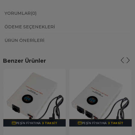
YORUMLAR
(0)
ÖDEME SEÇENEKLERI
ÜRÜN ÖNERILERI
Benzer Ürünler
PEŞIN FIYATINA
3 TAKSIT
PEŞIN FIYATINA
3 TAKSIT