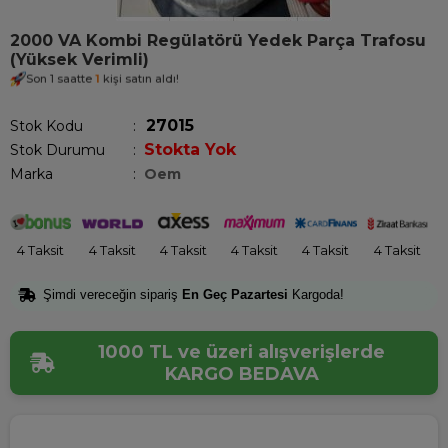
2000 VA Kombi Regülatörü Yedek Parça Trafosu
(Yüksek Verimli)
Son 1 saatte
1
kişi satın aldı!
27015
Stok Kodu
Stokta Yok
Stok Durumu
:
Marka
:
Oem
4 Taksit
4 Taksit
4 Taksit
4 Taksit
4 Taksit
4 Taksit
Şimdi vereceğin sipariş
En Geç Pazartesi
Kargoda!
1000 TL ve üzeri alışverişlerde
KARGO BEDAVA