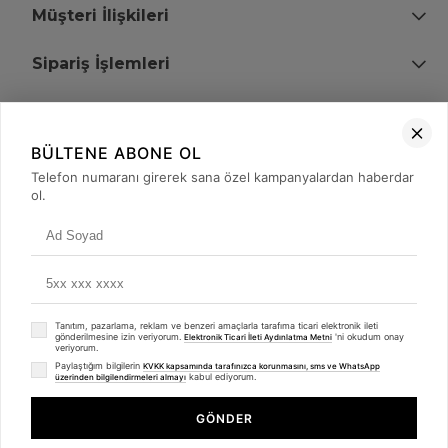
Müşteri İlişkileri
Sipariş İşlemleri
Bize Ulaşın
BÜLTENE ABONE OL
+90 (850) 473 08 08
Telefon numaranı girerek sana özel kampanyalardan haberdar
ol.
Tevfik Bey Mah. Dr. Ali Demir Cd. No:51 Kat:2 Kobi İş Merkezi
Küçükçekmece / İstanbul
Tanıtım, pazarlama, reklam ve benzeri amaçlarla tarafıma ticari elektronik ileti
gönderilmesine izin veriyorum.
'ni okudum onay
Elektronik Ticari İleti Aydınlatma Metni
veriyorum.
Paylaştığım bilgilerin
KVKK kapsamında tarafınızca korunmasını, sms ve WhatsApp
kabul ediyorum.
üzerinden bilgilendirmeleri almayı
© 2008 - 2026
merterelektronik.com
Whatsapp
- Tüm Hakları Saklıdır. Kredi kartı bilgileriniz 256bit SSL sertifikası ile
GÖNDER
korunmaktadır.