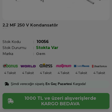
2.2 MF 250 V Kondansatör
Son 12 saatte
12
kişi sepetine ekledi!
10056
Stok Kodu
Stokta Var
Stok Durumu
:
Marka
:
Oem
4 Taksit
4 Taksit
4 Taksit
4 Taksit
4 Taksit
4 Taksit
Şimdi vereceğin sipariş
En Geç Pazartesi
Kargoda!
1000 TL ve üzeri alışverişlerde
KARGO BEDAVA