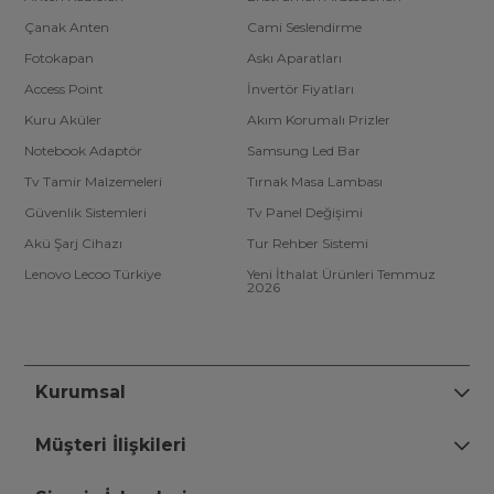
Çanak Anten
Cami Seslendirme
Fotokapan
Askı Aparatları
Access Point
İnvertör Fiyatları
Kuru Aküler
Akım Korumalı Prizler
Notebook Adaptör
Samsung Led Bar
Tv Tamir Malzemeleri
Tırnak Masa Lambası
Güvenlik Sistemleri
Tv Panel Değişimi
Akü Şarj Cihazı
Tur Rehber Sistemi
Lenovo Lecoo Türkiye
Yeni İthalat Ürünleri Temmuz
2026
Kurumsal
Müşteri İlişkileri