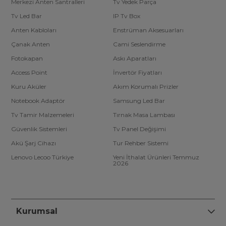
Merkezi Anten Santralleri
Tv Yedek Parça
Tv Led Bar
IP Tv Box
Anten Kabloları
Enstrüman Aksesuarları
Çanak Anten
Cami Seslendirme
Fotokapan
Askı Aparatları
Access Point
İnvertör Fiyatları
Kuru Aküler
Akım Korumalı Prizler
Notebook Adaptör
Samsung Led Bar
Tv Tamir Malzemeleri
Tırnak Masa Lambası
Güvenlik Sistemleri
Tv Panel Değişimi
Akü Şarj Cihazı
Tur Rehber Sistemi
Lenovo Lecoo Türkiye
Yeni İthalat Ürünleri Temmuz
2026
Kurumsal