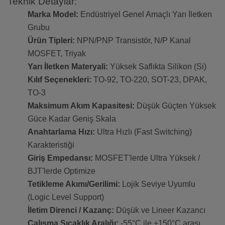
Teknik Detaylar:
Marka Model:
Endüstriyel Genel Amaçlı Yarı İletken
Grubu
Ürün Tipleri:
NPN/PNP Transistör, N/P Kanal
MOSFET, Triyak
Yarı İletken Materyali:
Yüksek Saflıkta Silikon (Si)
Kılıf Seçenekleri:
TO-92, TO-220, SOT-23, DPAK,
TO-3
Maksimum Akım Kapasitesi:
Düşük Güçten Yüksek
Güce Kadar Geniş Skala
Anahtarlama Hızı:
Ultra Hızlı (Fast Switching)
Karakteristiği
Giriş Empedansı:
MOSFET'lerde Ultra Yüksek /
BJT'lerde Optimize
Tetikleme Akımı/Gerilimi:
Lojik Seviye Uyumlu
(Logic Level Support)
İletim Direnci / Kazanç:
Düşük ve Lineer Kazancı
Çalışma Sıcaklık Aralığı:
-55°C ile +150°C arası