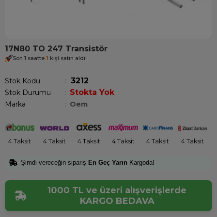
17N80 TO 247 Transistör
Son 1 saatte
1
kişi satın aldı!
3212
Stok Kodu
Stokta Yok
Stok Durumu
:
Marka
:
Oem
4 Taksit
4 Taksit
4 Taksit
4 Taksit
4 Taksit
4 Taksit
Şimdi vereceğin sipariş
En Geç Yarın
Kargoda!
1000 TL ve üzeri alışverişlerde
KARGO BEDAVA