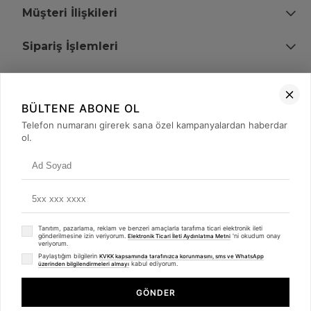
Müşteri İlişkileri
Sipariş İşlemleri
Bize Ulaşın
BÜLTENE ABONE OL
+90 (850) 473 08 08
Telefon numaranı girerek sana özel kampanyalardan haberdar
ol.
Tevfik Bey Mah. Dr. Ali Demir Cd. No:51 Kat:2 Kobi İş Merkezi
Küçükçekmece / İstanbul
Tanıtım, pazarlama, reklam ve benzeri amaçlarla tarafıma ticari elektronik ileti
gönderilmesine izin veriyorum.
'ni okudum onay
Elektronik Ticari İleti Aydınlatma Metni
veriyorum.
Paylaştığım bilgilerin
KVKK kapsamında tarafınızca korunmasını, sms ve WhatsApp
kabul ediyorum.
üzerinden bilgilendirmeleri almayı
© 2008 - 2026
merterelektronik.com
Whatsapp
- Tüm Hakları Saklıdır. Kredi kartı bilgileriniz 256bit SSL sertifikası ile
GÖNDER
korunmaktadır.