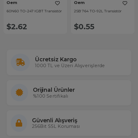
Oem
Oem
60N60 TO-247 IGBT Transistör
2SB 764 TO-92L Transistör
$2.62
$0.55
Ücretsiz Kargo
1000 TL ve Üzeri Alışverişlerde
Orijinal Ürünler
%100 Sertifikalı
Güvenli Alışveriş
256Bit SSL Koruması