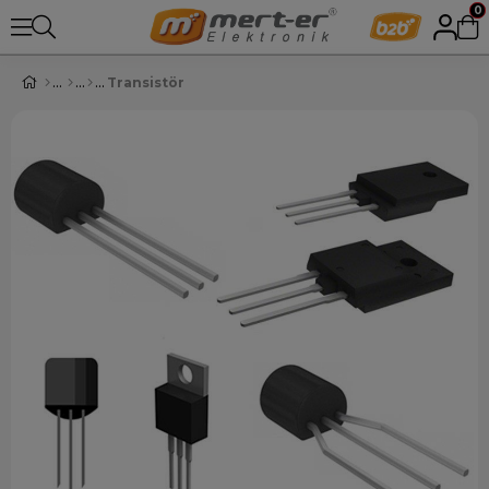
0
Transistör