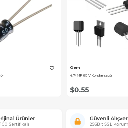
Oem
tör
4.7/ MF 60 V Kondansatör
$0.55
rijinal Ürünler
Güvenli Alışver
100 Sertifikalı
256Bit SSL Korum