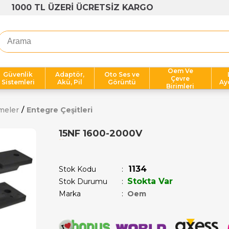
1000 TL ÜZERİ ÜCRETSİZ KARGO
Oem Ve
Güvenlik
Adaptör,
Oto Ses ve
Çevre
Sistemleri
Akü, Pil
Görüntü
Ay
Birimleri
meler
Entegre Çeşitleri
15NF 1600-2000V
Son 1 saatte
1
kişi satın aldı!
1134
Stok Kodu
Stokta Var
Stok Durumu
:
Marka
:
Oem