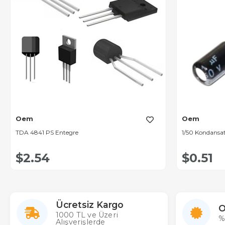
Oem
Oem
TDA 4841 PS Entegre
1/50 Kondansa
$2.54
$0.51
Ücretsiz Kargo
O
1000 TL ve Üzeri
%
Alışverişlerde