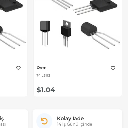
Oem
74 LS 92
$1.04
iş
Kolay İade
ası
14 İş Günü İçinde