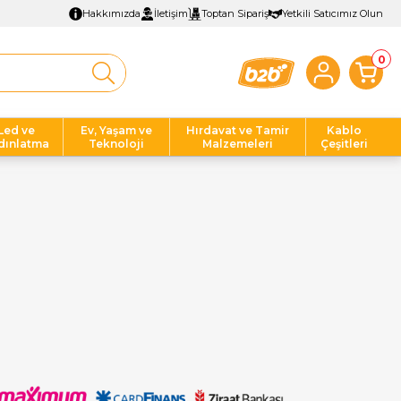
Hakkımızda
İletişim
Toptan Sipariş
Yetkili Satıcımız Olun
0
Led ve
Ev, Yaşam ve
Hırdavat ve Tamir
Kablo
dınlatma
Teknoloji
Malzemeleri
Çeşitleri