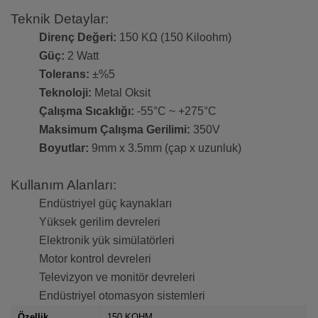
Teknik Detaylar:
Direnç Değeri:
150 KΩ (150 Kiloohm)
Güç:
2 Watt
Tolerans:
±%5
Teknoloji:
Metal Oksit
Çalışma Sıcaklığı:
-55°C ~ +275°C
Maksimum Çalışma Gerilimi:
350V
Boyutlar:
9mm x 3.5mm (çap x uzunluk)
Kullanım Alanları:
Endüstriyel güç kaynakları
Yüksek gerilim devreleri
Elektronik yük simülatörleri
Motor kontrol devreleri
Televizyon ve monitör devreleri
Endüstriyel otomasyon sistemleri
Özellik
150 KOHM