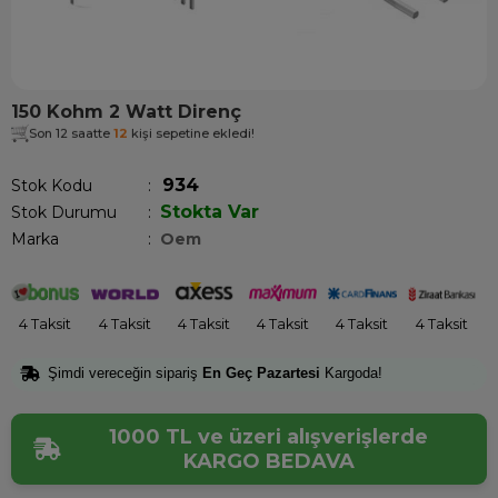
150 Kohm 2 Watt Direnç
Son 12 saatte
12
kişi sepetine ekledi!
934
Stok Kodu
Stokta Var
Stok Durumu
:
Marka
:
Oem
4 Taksit
4 Taksit
4 Taksit
4 Taksit
4 Taksit
4 Taksit
Şimdi vereceğin sipariş
En Geç Pazartesi
Kargoda!
1000 TL ve üzeri alışverişlerde
KARGO BEDAVA