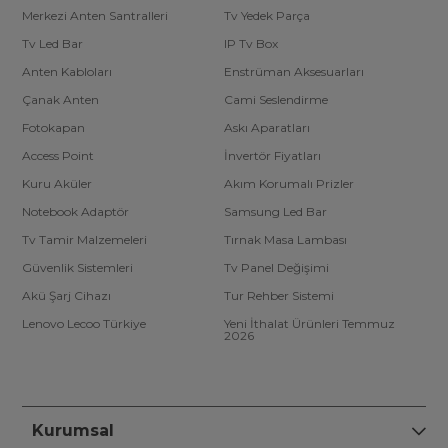
Merkezi Anten Santralleri
Tv Yedek Parça
Tv Led Bar
IP Tv Box
Anten Kabloları
Enstrüman Aksesuarları
Çanak Anten
Cami Seslendirme
Fotokapan
Askı Aparatları
Access Point
İnvertör Fiyatları
Kuru Aküler
Akım Korumalı Prizler
Notebook Adaptör
Samsung Led Bar
Tv Tamir Malzemeleri
Tırnak Masa Lambası
Güvenlik Sistemleri
Tv Panel Değişimi
Akü Şarj Cihazı
Tur Rehber Sistemi
Lenovo Lecoo Türkiye
Yeni İthalat Ürünleri Temmuz
2026
Kurumsal