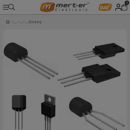
0
Direnç