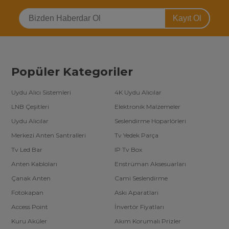
Kayıt Ol
Popüler Kategoriler
Uydu Alıcı Sistemleri
4K Uydu Alıcılar
LNB Çeşitleri
Elektronik Malzemeler
Uydu Alıcılar
Seslendirme Hoparlörleri
Merkezi Anten Santralleri
Tv Yedek Parça
Tv Led Bar
IP Tv Box
Anten Kabloları
Enstrüman Aksesuarları
Çanak Anten
Cami Seslendirme
Fotokapan
Askı Aparatları
Access Point
İnvertör Fiyatları
Kuru Aküler
Akım Korumalı Prizler