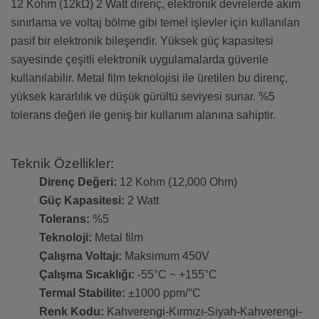
12 Kohm (12kΩ) 2 Watt direnç, elektronik devrelerde akım
sınırlama ve voltaj bölme gibi temel işlevler için kullanılan
pasif bir elektronik bileşendir. Yüksek güç kapasitesi
sayesinde çeşitli elektronik uygulamalarda güvenle
kullanılabilir. Metal film teknolojisi ile üretilen bu direnç,
yüksek kararlılık ve düşük gürültü seviyesi sunar. %5
tolerans değeri ile geniş bir kullanım alanına sahiptir.
Teknik Özellikler:
Direnç Değeri:
12 Kohm (12,000 Ohm)
Güç Kapasitesi:
2 Watt
Tolerans:
%5
Teknoloji:
Metal film
Çalışma Voltajı:
Maksimum 450V
Çalışma Sıcaklığı:
-55°C ~ +155°C
Termal Stabilite:
±1000 ppm/°C
Renk Kodu:
Kahverengi-Kırmızı-Siyah-Kahverengi-