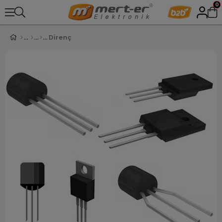
0
Direnç