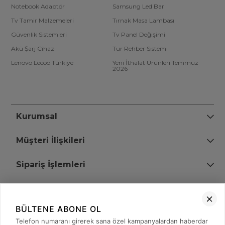
Notebook Adaptör
Samsung Led Bar
Tv Tamir Malzemeleri
Tırnak Masa Lambası
Güvenlik Sistemleri
Tv Panel Değişimi
Akü Şarj Cihazı
Tur Rehber Sistemi
Lenovo Lecoo Türkiye
Yeni İthalat Ürünleri Temmuz
2026
Kurumsal
Müşteri İlişkileri
Sipariş İşlemleri
Bize Ulaşın
BÜLTENE ABONE OL
+90 (850) 473 08 08
Telefon numaranı girerek sana özel kampanyalardan haberdar