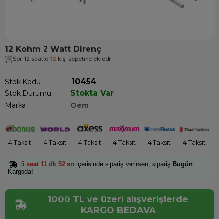
12 Kohm 2 Watt Direnç
Son 12 saatte
12
kişi sepetine ekledi!
10454
Stok Kodu
Stokta Var
Stok Durumu
:
Marka
:
Oem
4 Taksit
4 Taksit
4 Taksit
4 Taksit
4 Taksit
4 Taksit
5 saat 11 dk 52 sn
içerisinde sipariş verirsen, sipariş
Bugün
Kargoda!
1000 TL ve üzeri alışverişlerde
KARGO BEDAVA