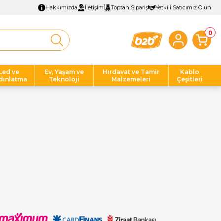
Hakkımızda
İletişim
Toptan Sipariş
Yetkili Satıcımız Olun
0
Led ve
Ev, Yaşam ve
Hırdavat ve Tamir
Kablo
dınlatma
Teknoloji
Malzemeleri
Çeşitleri