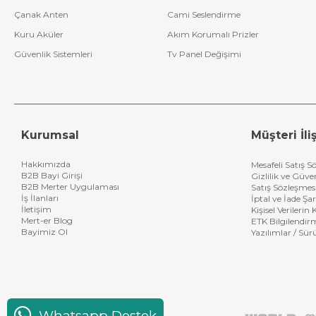
Çanak Anten
Cami Seslendirme
Kuru Aküler
Akım Korumalı Prizler
Güvenlik Sistemleri
Tv Panel Değişimi
Kurumsal
Müşteri İliş
Hakkımızda
Mesafeli Satış S
B2B Bayi Girişi
Gizlilik ve Güve
B2B Merter Uygulaması
Satış Sözleşmes
İş İlanları
İptal ve İade Şar
İletişim
Kişisel Verileri
Mert-er Blog
ETK Bilgilendir
Bayimiz Ol
Yazılımlar / Sür
Whatsapp Destek