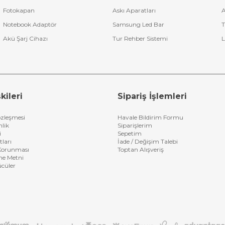
Fotokapan
Askı Aparatları
A
Notebook Adaptör
Samsung Led Bar
T
Akü Şarj Cihazı
Tur Rehber Sistemi
L
kileri
Sipariş İşlemleri
özleşmesi
Havale Bildirim Formu
nlik
Siparişlerim
i
Sepetim
tları
İade / Değişim Talebi
n Korunması
Toptan Alışveriş
me Metni
ücüler