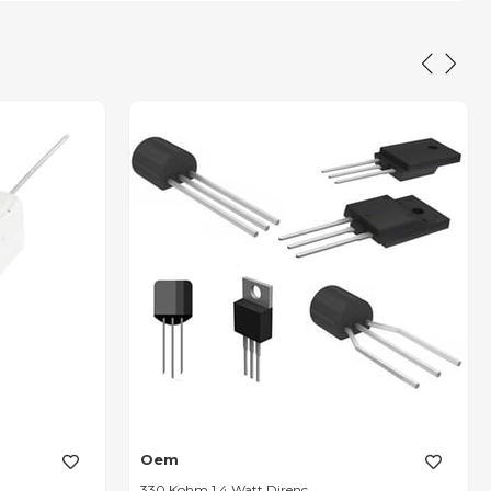
Oem
330 Kohm 1.4 Watt Direnç