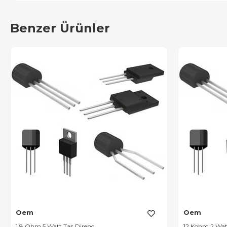
Benzer Ürünler
Oem
Oem
1.8 Ohm 5 Watt Taş Direnç
12 Kohm 2 Wat