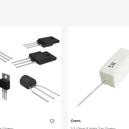
Oem
t Direnç
2.7 Ohm 5 Watt Taş Direnç