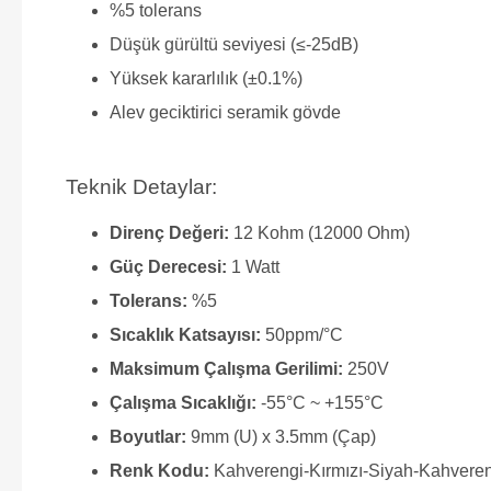
%5 tolerans
Düşük gürültü seviyesi (≤-25dB)
Yüksek kararlılık (±0.1%)
Alev geciktirici seramik gövde
Teknik Detaylar:
Direnç Değeri:
12 Kohm (12000 Ohm)
Güç Derecesi:
1 Watt
Tolerans:
%5
Sıcaklık Katsayısı:
50ppm/°C
Maksimum Çalışma Gerilimi:
250V
Çalışma Sıcaklığı:
-55°C ~ +155°C
Boyutlar:
9mm (U) x 3.5mm (Çap)
Renk Kodu:
Kahverengi-Kırmızı-Siyah-Kahvere