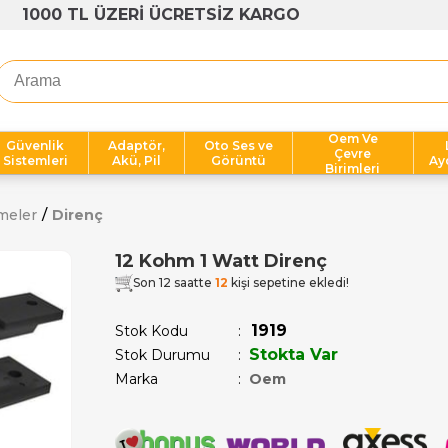
1000 TL ÜZERİ ÜCRETSİZ KARGO
Oem Ve
Güvenlik
Adaptör,
Oto Ses ve
Çevre
Sistemleri
Akü, Pil
Görüntü
Ay
Birimleri
meler
Direnç
12 Kohm 1 Watt Direnç
Son 12 saatte
12
kişi sepetine ekledi!
1919
Stok Kodu
Stokta Var
Stok Durumu
:
Marka
:
Oem