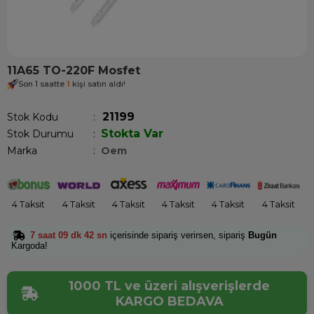
11A65 TO-220F Mosfet
Son 1 saatte
1
kişi satın aldı!
21199
Stok Kodu
Stokta Var
Stok Durumu
:
Marka
:
Oem
4 Taksit
4 Taksit
4 Taksit
4 Taksit
4 Taksit
4 Taksit
7 saat 09 dk 42 sn
içerisinde sipariş verirsen, sipariş
Bugün
Kargoda!
1000 TL ve üzeri alışverişlerde
KARGO BEDAVA