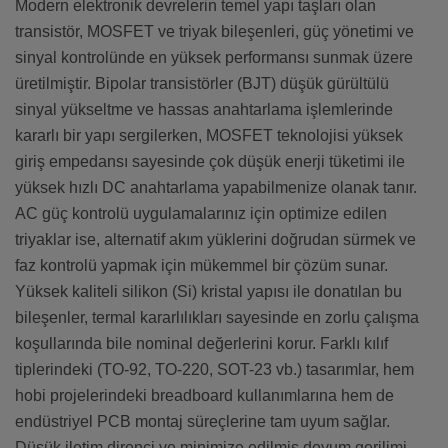
Modern elektronik devrelerin temel yapı taşları olan
transistör, MOSFET ve triyak bileşenleri, güç yönetimi ve
sinyal kontrolünde en yüksek performansı sunmak üzere
üretilmiştir. Bipolar transistörler (BJT) düşük gürültülü
sinyal yükseltme ve hassas anahtarlama işlemlerinde
kararlı bir yapı sergilerken, MOSFET teknolojisi yüksek
giriş empedansı sayesinde çok düşük enerji tüketimi ile
yüksek hızlı DC anahtarlama yapabilmenize olanak tanır.
AC güç kontrolü uygulamalarınız için optimize edilen
triyaklar ise, alternatif akım yüklerini doğrudan sürmek ve
faz kontrolü yapmak için mükemmel bir çözüm sunar.
Yüksek kaliteli silikon (Si) kristal yapısı ile donatılan bu
bileşenler, termal kararlılıkları sayesinde en zorlu çalışma
koşullarında bile nominal değerlerini korur. Farklı kılıf
tiplerindeki (TO-92, TO-220, SOT-23 vb.) tasarımlar, hem
hobi projelerindeki breadboard kullanımlarına hem de
endüstriyel PCB montaj süreçlerine tam uyum sağlar.
Düşük iletim direnci ve minimize edilmiş doyum gerilimi