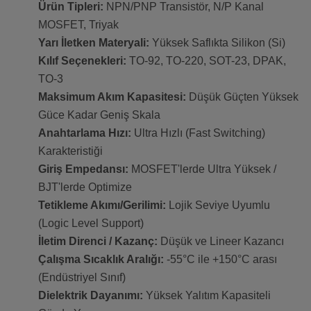
Ürün Tipleri:
NPN/PNP Transistör, N/P Kanal
MOSFET, Triyak
Yarı İletken Materyali:
Yüksek Saflıkta Silikon (Si)
Kılıf Seçenekleri:
TO-92, TO-220, SOT-23, DPAK,
TO-3
Maksimum Akım Kapasitesi:
Düşük Güçten Yüksek
Güce Kadar Geniş Skala
Anahtarlama Hızı:
Ultra Hızlı (Fast Switching)
Karakteristiği
Giriş Empedansı:
MOSFET'lerde Ultra Yüksek /
BJT'lerde Optimize
Tetikleme Akımı/Gerilimi:
Lojik Seviye Uyumlu
(Logic Level Support)
İletim Direnci / Kazanç:
Düşük ve Lineer Kazancı
Çalışma Sıcaklık Aralığı:
-55°C ile +150°C arası
(Endüstriyel Sınıf)
Dielektrik Dayanımı:
Yüksek Yalıtım Kapasiteli