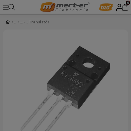
0
Transistör