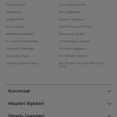
Çanak Anten
Cami Seslendirme
Fotokapan
Askı Aparatları
Access Point
İnvertör Fiyatları
Kuru Aküler
Akım Korumalı Prizler
Notebook Adaptör
Samsung Led Bar
Tv Tamir Malzemeleri
Tırnak Masa Lambası
Güvenlik Sistemleri
Tv Panel Değişimi
Akü Şarj Cihazı
Tur Rehber Sistemi
Lenovo Lecoo Türkiye
Yeni İthalat Ürünleri Temmuz
2026
Kurumsal
Müşteri İlişkileri
Sipariş İşlemleri