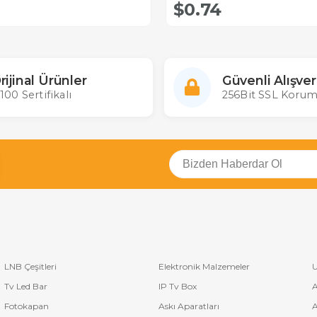
$0.74
rijinal Ürünler
Güvenli Alışver
100 Sertifikalı
256Bit SSL Korum
LNB Çeşitleri
Elektronik Malzemeler
U
Tv Led Bar
IP Tv Box
A
Fotokapan
Askı Aparatları
A