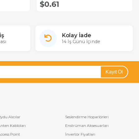
$0.61
iş
Kolay İade
ası
14 İş Günü İçinde
Kayıt Ol
ydu Alıcılar
Seslendirme Hoparlörleri
nten Kabloları
Enstrüman Aksesuarları
ccess Point
İnvertör Fiyatları