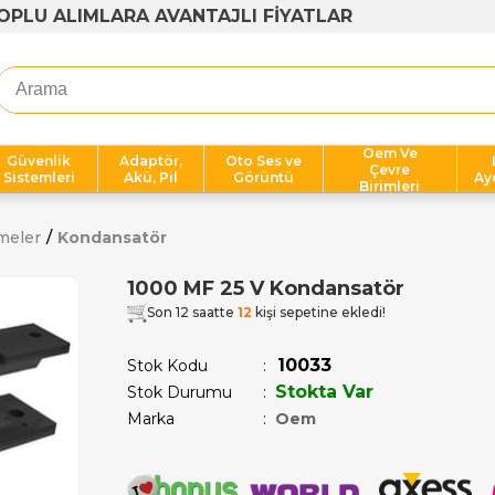
1000 TL ÜZERİ ÜCRETSİZ KARGO
Oem Ve
Güvenlik
Adaptör,
Oto Ses ve
Çevre
Sistemleri
Akü, Pil
Görüntü
Ay
Birimleri
meler
Kondansatör
1000 MF 25 V Kondansatör
Son 12 saatte
12
kişi sepetine ekledi!
10033
Stok Kodu
Stokta Var
Stok Durumu
:
Marka
:
Oem