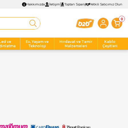
Hakkımızda
İletişim
Toptan Sipariş
Yetkili Satıcımız Olun
0
Led ve
Ev, Yaşam ve
Hırdavat ve Tamir
Kablo
dınlatma
Teknoloji
Malzemeleri
Çeşitleri