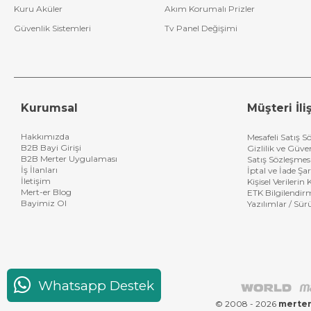
Kuru Aküler
Akım Korumalı Prizler
Güvenlik Sistemleri
Tv Panel Değişimi
Kurumsal
Müşteri İliş
Hakkımızda
Mesafeli Satış S
B2B Bayi Girişi
Gizlilik ve Güve
B2B Merter Uygulaması
Satış Sözleşmes
İş İlanları
İptal ve İade Şar
İletişim
Kişisel Verileri
Mert-er Blog
ETK Bilgilendir
Bayimiz Ol
Yazılımlar / Sür
Whatsapp Destek
© 2008 - 2026
merter