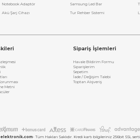
Notebook Adaptör
Samsung Led Bar
T
Akü Şarj Cihazı
Tur Rehber Sistemi
L
kileri
Sipariş İşlemleri
özleşmesi
Havale Bildirim Formu
nlik
Siparişlerim
i
Sepetim
tları
İade / Değişim Talebi
n Korunması
Toptan Alışveriş
me Metni
ücüler
elektronik.com
- Tüm Hakları Saklıdır. Kredi kartı bilgileriniz 256bit SSL sert