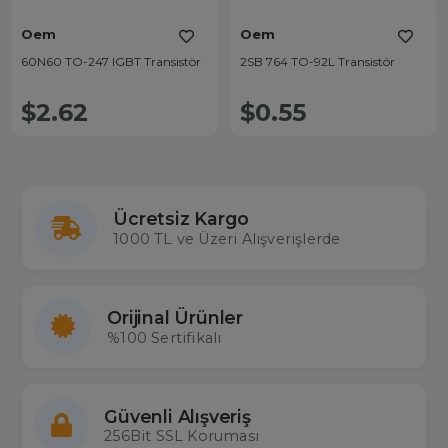
Oem
Oem
60N60 TO-247 IGBT Transistör
2SB 764 TO-92L Transistör
$2.62
$0.55
Ücretsiz Kargo
1000 TL ve Üzeri Alışverişlerde
Orijinal Ürünler
%100 Sertifikalı
Güvenli Alışveriş
256Bit SSL Koruması