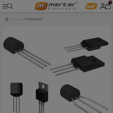
0
Transistör