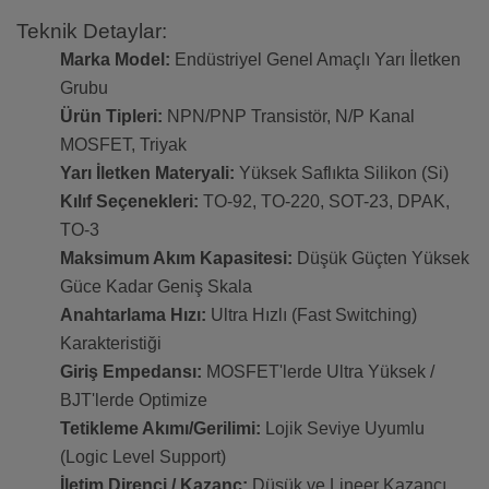
Teknik Detaylar:
Marka Model:
Endüstriyel Genel Amaçlı Yarı İletken
Grubu
Ürün Tipleri:
NPN/PNP Transistör, N/P Kanal
MOSFET, Triyak
Yarı İletken Materyali:
Yüksek Saflıkta Silikon (Si)
Kılıf Seçenekleri:
TO-92, TO-220, SOT-23, DPAK,
TO-3
Maksimum Akım Kapasitesi:
Düşük Güçten Yüksek
Güce Kadar Geniş Skala
Anahtarlama Hızı:
Ultra Hızlı (Fast Switching)
Karakteristiği
Giriş Empedansı:
MOSFET'lerde Ultra Yüksek /
BJT'lerde Optimize
Tetikleme Akımı/Gerilimi:
Lojik Seviye Uyumlu
(Logic Level Support)
İletim Direnci / Kazanç:
Düşük ve Lineer Kazancı