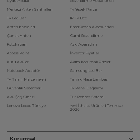
Uydu Alıcılar
Seslendirme Hoparlörleri
Merkezi Anten Santralleri
Tv Yedek Parça
Tv Led Bar
IP Tv Box
Anten Kabloları
Enstrüman Aksesuarları
Çanak Anten
Cami Seslendirme
Fotokapan
Askı Aparatları
Access Point
İnvertör Fiyatları
Kuru Aküler
Akım Korumalı Prizler
Notebook Adaptör
Samsung Led Bar
Tv Tamir Malzemeleri
Tırnak Masa Lambası
Güvenlik Sistemleri
Tv Panel Değişimi
Akü Şarj Cihazı
Tur Rehber Sistemi
Lenovo Lecoo Türkiye
Yeni İthalat Ürünleri Temmuz
2026
Kurumsal