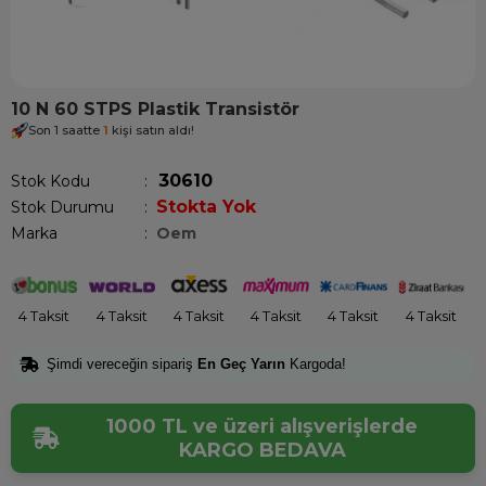
10 N 60 STPS Plastik Transistör
Son 1 saatte
1
kişi satın aldı!
30610
Stok Kodu
Stokta Yok
Stok Durumu
:
Marka
:
Oem
4 Taksit
4 Taksit
4 Taksit
4 Taksit
4 Taksit
4 Taksit
Şimdi vereceğin sipariş
En Geç Yarın
Kargoda!
1000 TL ve üzeri alışverişlerde
KARGO BEDAVA