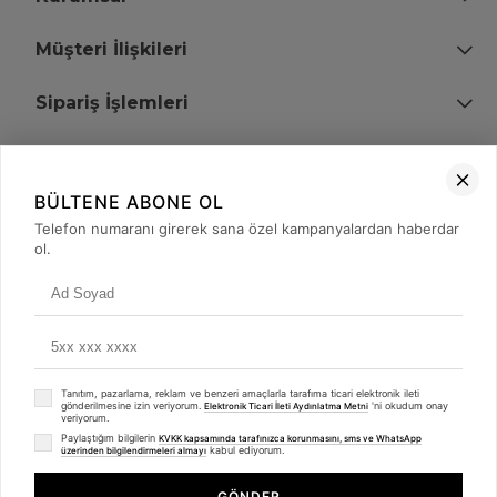
Müşteri İlişkileri
Sipariş İşlemleri
Bize Ulaşın
BÜLTENE ABONE OL
+90 (850) 473 08 08
Telefon numaranı girerek sana özel kampanyalardan haberdar
ol.
Tevfik Bey Mah. Dr. Ali Demir Cd. No:51 Kat:2 Kobi İş Merkezi
Küçükçekmece / İstanbul
Tanıtım, pazarlama, reklam ve benzeri amaçlarla tarafıma ticari elektronik ileti
gönderilmesine izin veriyorum.
'ni okudum onay
Elektronik Ticari İleti Aydınlatma Metni
veriyorum.
Paylaştığım bilgilerin
KVKK kapsamında tarafınızca korunmasını, sms ve WhatsApp
kabul ediyorum.
üzerinden bilgilendirmeleri almayı
© 2008 - 2026
merterelektronik.com
Whatsapp
- Tüm Hakları Saklıdır. Kredi kartı bilgileriniz 256bit SSL sertifikası ile
GÖNDER