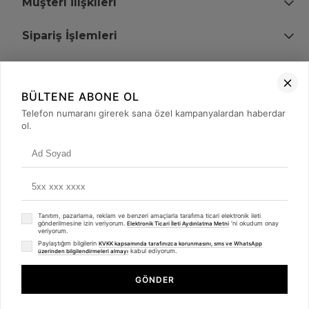
Müşteri İlişkileri
Sipariş İşlemleri
Bize Ulaşın
BÜLTENE ABONE OL
+90 (850) 473 08 08
Telefon numaranı girerek sana özel kampanyalardan haberdar
ol.
Tevfik Bey Mah. Dr. Ali Demir Cd. No:51 Kat:2 Kobi İş Merkezi
Küçükçekmece / İstanbul
Tanıtım, pazarlama, reklam ve benzeri amaçlarla tarafıma ticari elektronik ileti
gönderilmesine izin veriyorum.
'ni okudum onay
Elektronik Ticari İleti Aydınlatma Metni
veriyorum.
Paylaştığım bilgilerin
KVKK kapsamında tarafınızca korunmasını, sms ve WhatsApp
kabul ediyorum.
üzerinden bilgilendirmeleri almayı
© 2008 - 2026
merterelektronik.com
Whatsapp
- Tüm Hakları Saklıdır. Kredi kartı bilgileriniz 256bit SSL sertifikası ile
GÖNDER
korunmaktadır.