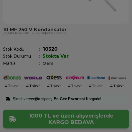
10 MF 250 V Kondansatör
Son 12 saatte
12
kişi sepetine ekledi!
10320
Stok Kodu
Stokta Var
Stok Durumu
:
Marka
:
Oem
4 Taksit
4 Taksit
4 Taksit
4 Taksit
4 Taksit
4 Taksit
Şimdi vereceğin sipariş
En Geç Pazartesi
Kargoda!
1000 TL ve üzeri alışverişlerde
KARGO BEDAVA