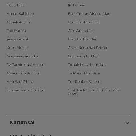
Tv Led Bar
IP Tv Box
Anten Kabloları
Enstrüman Aksesuarları
Çanak Anten
Cami Seslendirme
Fotokapan
Askı Aparatları
Access Point
İnvertör Fiyatları
Kuru Aküler
Akım Korumalı Prizler
Notebook Adaptör
Samsung Led Bar
Tv Tamir Malzemeleri
Tırnak Masa Lambası
Güvenlik Sistemleri
Tv Panel Değişimi
Akü Şarj Cihazı
Tur Rehber Sistemi
Lenovo Lecoo Türkiye
Yeni İthalat Ürünleri Temmuz
2026
Kurumsal