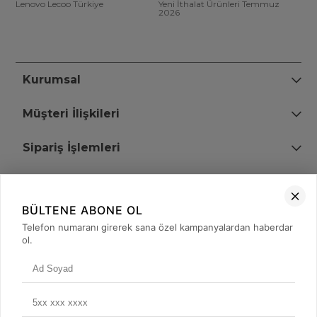
Lenovo Lecoo Türkiye
Yeni İthalat Ürünleri Temmuz
2026
Kurumsal
Müşteri İlişkileri
Sipariş İşlemleri
Bize Ulaşın
BÜLTENE ABONE OL
+90 (850) 473 08 08
Telefon numaranı girerek sana özel kampanyalardan haberdar
ol.
Tevfik Bey Mah. Dr. Ali Demir Cd. No:51 Kat:2 Kobi İş Merkezi
Küçükçekmece / İstanbul