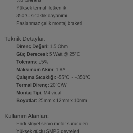
%5 tolerans
Yüksek termal iletkenlik
350°C sıcaklık dayanımı
Paslanmaz çelik montaj braketi
Teknik Detaylar:
Direnç Değeri:
1.5 Ohm
Güç Derecesi:
5 Watt @ 25°C
Tolerans:
±5%
Maksimum Akım:
1.8A
Çalışma Sıcaklığı:
-55°C ~ +350°C
Termal Direnç:
20°C/W
Montaj Tipi:
M4 vidalı
Boyutlar:
25mm x 12mm x 10mm
Kullanım Alanları:
Endüstriyel servo motor sürücüleri
Yüksek güçlü SMPS devreleri