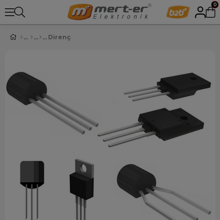
0
Direnç