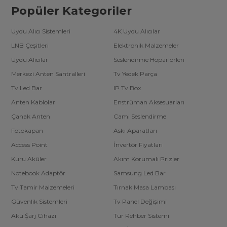
Popüler Kategoriler
Uydu Alıcı Sistemleri
4K Uydu Alıcılar
LNB Çeşitleri
Elektronik Malzemeler
Uydu Alıcılar
Seslendirme Hoparlörleri
Merkezi Anten Santralleri
Tv Yedek Parça
Tv Led Bar
IP Tv Box
Anten Kabloları
Enstrüman Aksesuarları
Çanak Anten
Cami Seslendirme
Fotokapan
Askı Aparatları
Access Point
İnvertör Fiyatları
Kuru Aküler
Akım Korumalı Prizler
Notebook Adaptör
Samsung Led Bar
Tv Tamir Malzemeleri
Tırnak Masa Lambası
Güvenlik Sistemleri
Tv Panel Değişimi
Akü Şarj Cihazı
Tur Rehber Sistemi