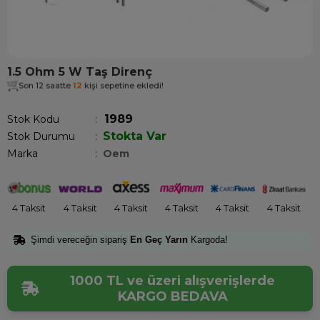
1.5 Ohm 5 W Taş Direnç
Son 12 saatte
12
kişi sepetine ekledi!
1989
Stok Kodu
Stokta Var
Stok Durumu
:
Marka
:
Oem
4 Taksit
4 Taksit
4 Taksit
4 Taksit
4 Taksit
4 Taksit
Şimdi vereceğin sipariş
En Geç Yarın
Kargoda!
1000 TL ve üzeri alışverişlerde
KARGO BEDAVA