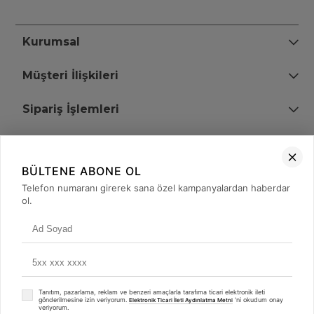
Kurumsal
Müşteri İlişkileri
Sipariş İşlemleri
Bize Ulaşın
BÜLTENE ABONE OL
+90 (850) 473 08 08
Telefon numaranı girerek sana özel kampanyalardan haberdar
ol.
Tevfik Bey Mah. Dr. Ali Demir Cd. No:51 Kat:2 Kobi İş Merkezi
Küçükçekmece / İstanbul
Tanıtım, pazarlama, reklam ve benzeri amaçlarla tarafıma ticari elektronik ileti
gönderilmesine izin veriyorum.
'ni okudum onay
Elektronik Ticari İleti Aydınlatma Metni
veriyorum.