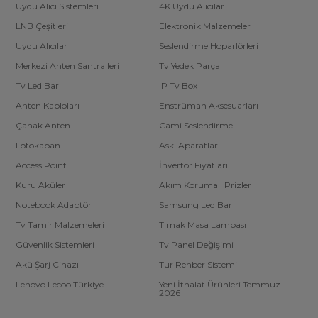
Uydu Alıcı Sistemleri
4K Uydu Alıcılar
LNB Çeşitleri
Elektronik Malzemeler
Uydu Alıcılar
Seslendirme Hoparlörleri
Merkezi Anten Santralleri
Tv Yedek Parça
Tv Led Bar
IP Tv Box
Anten Kabloları
Enstrüman Aksesuarları
Çanak Anten
Cami Seslendirme
Fotokapan
Askı Aparatları
Access Point
İnvertör Fiyatları
Kuru Aküler
Akım Korumalı Prizler
Notebook Adaptör
Samsung Led Bar
Tv Tamir Malzemeleri
Tırnak Masa Lambası
Güvenlik Sistemleri
Tv Panel Değişimi
Akü Şarj Cihazı
Tur Rehber Sistemi
Lenovo Lecoo Türkiye
Yeni İthalat Ürünleri Temmuz
2026