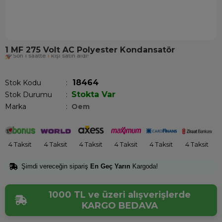
1 MF 275 Volt AC Polyester Kondansatör
Son 1 saatte
1
kişi satın aldı!
18464
Stok Kodu
Stokta Var
Stok Durumu
:
Marka
:
Oem
4 Taksit
4 Taksit
4 Taksit
4 Taksit
4 Taksit
4 Taksit
Şimdi vereceğin sipariş
En Geç Yarın
Kargoda!
1000 TL ve üzeri alışverişlerde
KARGO BEDAVA