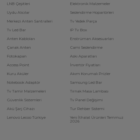
LNB Çeşitleri
Elektronik Malzemeler
Uydu Alıcılar
Seslendirme Hoparlörleri
Merkezi Anten Santralleri
Tv Yedek Parça
Tv Led Bar
IP Tv Box
Anten Kabloları
Enstrüman Aksesuarları
Çanak Anten
Cami Seslendirme
Fotokapan
Askı Aparatları
Access Point
İnvertör Fiyatları
Kuru Aküler
Akım Korumalı Prizler
Notebook Adaptör
Samsung Led Bar
Tv Tamir Malzemeleri
Tırnak Masa Lambası
Güvenlik Sistemleri
Tv Panel Değişimi
Akü Şarj Cihazı
Tur Rehber Sistemi
Lenovo Lecoo Türkiye
Yeni İthalat Ürünleri Temmuz
2026