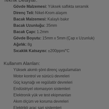
Teknik Detaylar:
Gövde Malzemesi:
Yüksek saflıkta seramik
Direnç Teli:
Nikel-Krom alaşım
Bacak Malzemesi:
Kalaylı bakır
Bacak Uzunluğu:
35mm
Bacak Çapı:
1.2mm
Gövde Boyutu:
15mm x 5mm (Çap x Uzunluk)
Ağırlık:
8g
Sıcaklık Katsayısı:
±200ppm/°C
Kullanım Alanları:
Yüksek akımlı şönt direnç uygulamaları
Motor kontrol ve sürücü devreleri
Güç kaynağı ve regülatör devreleri
Endüstriyel otomasyon sistemleri
Elektronik yük ve test ekipmanları
Akım ölçüm ve koruma devreleri
Elektrikli araç şarj sistemleri