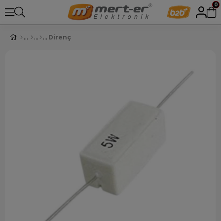
0
Direnç