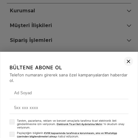
Kurumsal
Müşteri İlişkileri
Sipariş İşlemleri
Bize Ulaşın
BÜLTENE ABONE OL
+90 (850) 473 08 08
Telefon numaranı girerek sana özel kampanyalardan haberdar
ol.
Tevfik Bey Mah. Dr. Ali Demir Cd. No:51 Kat:2 Kobi İş Merkezi
Küçükçekmece / İstanbul
Tanıtım, pazarlama, reklam ve benzeri amaçlarla tarafıma ticari elektronik ileti
gönderilmesine izin veriyorum.
'ni okudum onay
Elektronik Ticari İleti Aydınlatma Metni
veriyorum.
Paylaştığım bilgilerin
KVKK kapsamında tarafınızca korunmasını, sms ve WhatsApp
kabul ediyorum.
üzerinden bilgilendirmeleri almayı