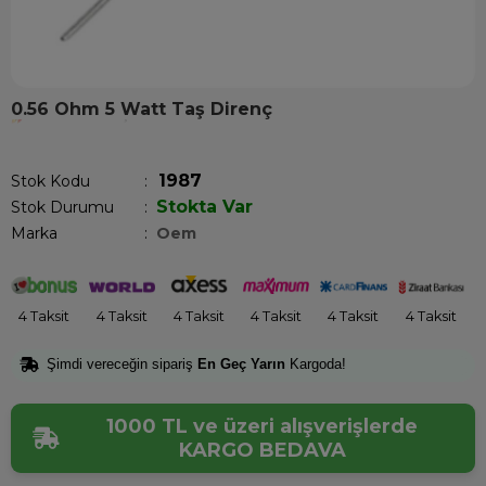
0.56 Ohm 5 Watt Taş Direnç
Son 1 saatte
1
kişi satın aldı!
1987
Stok Kodu
Stokta Var
Stok Durumu
:
Marka
:
Oem
4 Taksit
4 Taksit
4 Taksit
4 Taksit
4 Taksit
4 Taksit
Şimdi vereceğin sipariş
En Geç Yarın
Kargoda!
1000 TL ve üzeri alışverişlerde
KARGO BEDAVA