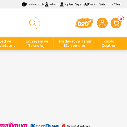
Hakkımızda
İletişim
Toptan Sipariş
Yetkili Satıcımız Olun
0
Led ve
Ev, Yaşam ve
Hırdavat ve Tamir
Kablo
dınlatma
Teknoloji
Malzemeleri
Çeşitleri