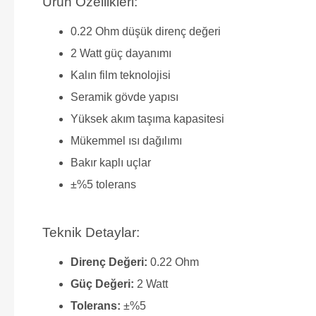
Ürün Özellikleri:
0.22 Ohm düşük direnç değeri
2 Watt güç dayanımı
Kalın film teknolojisi
Seramik gövde yapısı
Yüksek akım taşıma kapasitesi
Mükemmel ısı dağılımı
Bakır kaplı uçlar
±%5 tolerans
Teknik Detaylar:
Direnç Değeri:
0.22 Ohm
Güç Değeri:
2 Watt
Tolerans:
±%5