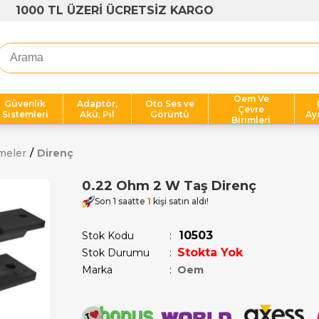
1000 TL ÜZERİ ÜCRETSİZ KARGO
Oem Ve
Güvenlik
Adaptör,
Oto Ses ve
Çevre
Sistemleri
Akü, Pil
Görüntü
Ay
Birimleri
meler
Direnç
0.22 Ohm 2 W Taş Direnç
Son 1 saatte
1
kişi satın aldı!
10503
Stok Kodu
Stokta Yok
Stok Durumu
:
Marka
:
Oem