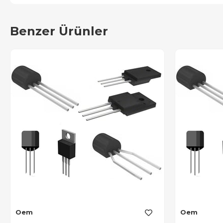
Benzer Ürünler
Oem
Oem