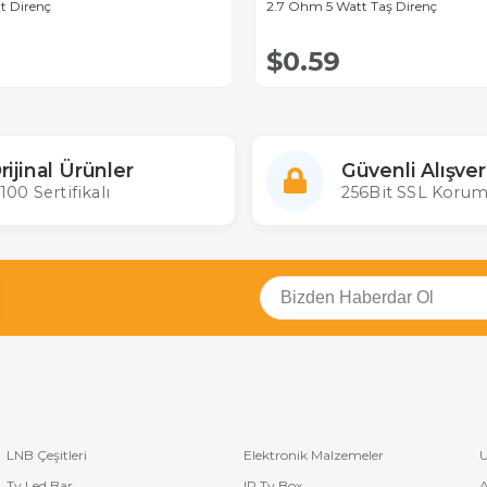
t Direnç
2.7 Ohm 5 Watt Taş Direnç
$0.59
rijinal Ürünler
Güvenli Alışver
100 Sertifikalı
256Bit SSL Korum
LNB Çeşitleri
Elektronik Malzemeler
U
Tv Led Bar
IP Tv Box
A