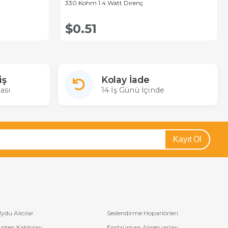
330 Kohm 1.4 Watt Direnç
$0.51
iş
Kolay İade
ası
14 İş Günü İçinde
Kayıt Ol
ydu Alıcılar
Seslendirme Hoparlörleri
nten Kabloları
Enstrüman Aksesuarları