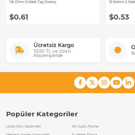
1.8 Ohm 5 Watt Taş Direnç
12 Kohm 2 Wat
$0.61
$0.53
Ücretsiz Kargo
O
1000 TL ve Üzeri
%
Alışverişlerde
Popüler Kategoriler
Uydu Alıcı Sistemleri
4K Uydu Alıcılar
Merkezi Anten Santralleri
Tv Yedek Parça