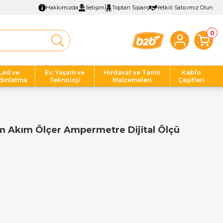
Hakkımızda
İletişim
Toptan Sipariş
Yetkili Satıcımız Olun
0
Led ve
Ev, Yaşam ve
Hırdavat ve Tamir
Kablo
dınlatma
Teknoloji
Malzemeleri
Çeşitleri
m Akım Ölçer Ampermetre Dijital Ölçü