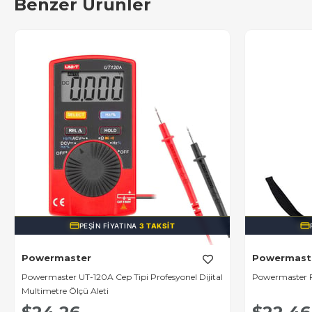
Benzer Ürünler
PEŞIN FIYATINA
3 TAKSIT
Powermaster
Powermast
Powermaster UT-120A Cep Tipi Profesyonel Dijital
Powermaster F
Multimetre Ölçü Aleti