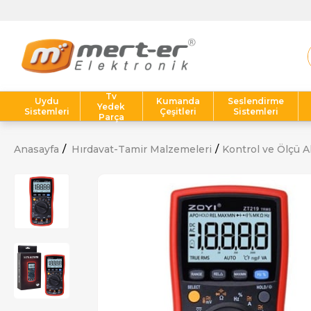
Tv
Uydu
Kumanda
Seslendirme
Yedek
Sistemleri
Çeşitleri
Sistemleri
Parça
Anasayfa
Hırdavat-Tamir Malzemeleri
Kontrol ve Ölçü Al