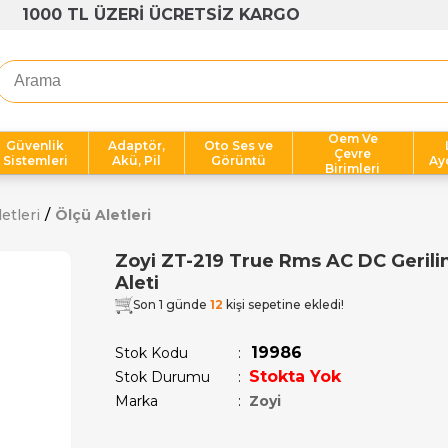
1000 TL ÜZERİ ÜCRETSİZ KARGO
Oem Ve
Güvenlik
Adaptör,
Oto Ses ve
Çevre
Sistemleri
Akü, Pil
Görüntü
Ay
Birimleri
etleri
Ölçü Aletleri
Zoyi ZT-219 True Rms AC DC Gerili
Aleti
Son 1 günde
12
kişi sepetine ekledi!
19986
Stok Kodu
Stokta Yok
Stok Durumu
:
Marka
:
Zoyi