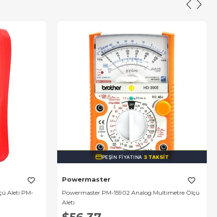
PEŞIN FIYATINA
3 TAKSIT
Powermaster
çü Aleti PM-
Powermaster PM-15902 Analog Multimetre Ölçü
Aleti