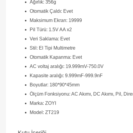
Ağırlık: 356g
Otomatik Çaldı: Evet
Maksimum Ekran: 19999
Pil Türü: 1.5V AA x2
Veri Saklama: Evet
Stil: El Tipi Multimetre
Otomatik Kapanma: Evet
AC voltaj aralığı: 19.999mV-750.0V
Kapasite aralığı: 9.999mF-999.9nF
Boyutlar: 180*90*45mm
Ölçüm Fonksiyonu: AC Akımı, DC Akımı, Pil, Dire
Marka: ZOYI
Model: ZT219
Kutu İçeriği