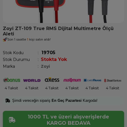
Zoyi ZT-109 True RMS Dijital Multimetre Ölçü
Aleti
Son 1 saatte
1
kişi satın aldı!
19705
Stok Kodu
Stokta Yok
Stok Durumu
:
Marka
:
Zoyi
4 Taksit
4 Taksit
4 Taksit
4 Taksit
4 Taksit
4 Taksit
Şimdi vereceğin sipariş
En Geç Pazartesi
Kargoda!
1000 TL ve üzeri alışverişlerde
KARGO BEDAVA