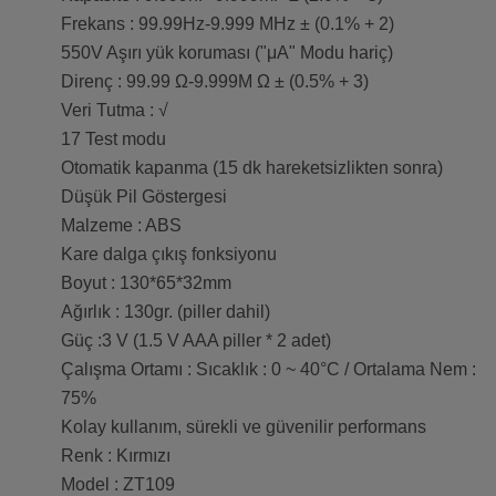
Frekans : 99.99Hz-9.999 MHz ± (0.1% + 2)
550V Aşırı yük koruması ("μA" Modu hariç)
Direnç : 99.99 Ω-9.999M Ω ± (0.5% + 3)
Veri Tutma : √
17 Test modu
Otomatik kapanma (15 dk hareketsizlikten sonra)
Düşük Pil Göstergesi
Malzeme : ABS
Kare dalga çıkış fonksiyonu
Boyut : 130*65*32mm
Ağırlık : 130gr. (piller dahil)
Güç :3 V (1.5 V AAA piller * 2 adet)
Çalışma Ortamı : Sıcaklık : 0 ~ 40°C / Ortalama Nem :
75%
Kolay kullanım, sürekli ve güvenilir performans
Renk : Kırmızı
Model : ZT109