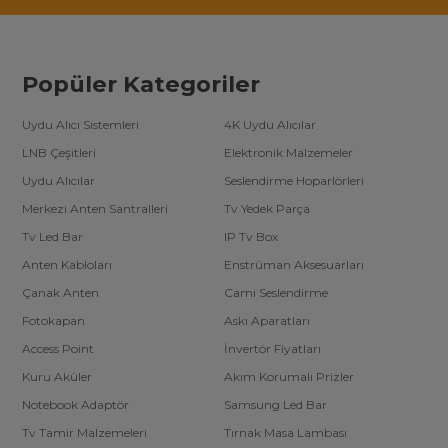
Popüler Kategoriler
Uydu Alıcı Sistemleri
4K Uydu Alıcılar
LNB Çeşitleri
Elektronik Malzemeler
Uydu Alıcılar
Seslendirme Hoparlörleri
Merkezi Anten Santralleri
Tv Yedek Parça
Tv Led Bar
IP Tv Box
Anten Kabloları
Enstrüman Aksesuarları
Çanak Anten
Cami Seslendirme
Fotokapan
Askı Aparatları
Access Point
İnvertör Fiyatları
Kuru Aküler
Akım Korumalı Prizler
Notebook Adaptör
Samsung Led Bar
Tv Tamir Malzemeleri
Tırnak Masa Lambası