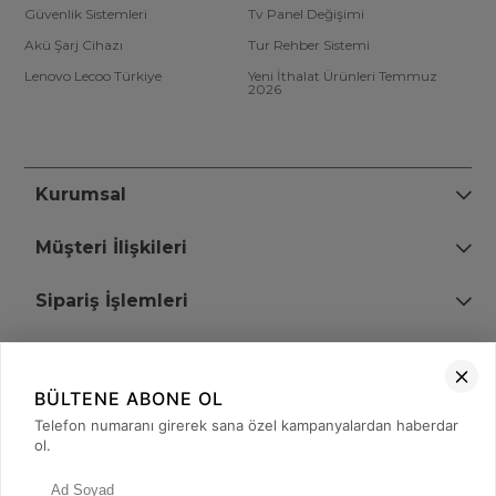
Güvenlik Sistemleri
Tv Panel Değişimi
Akü Şarj Cihazı
Tur Rehber Sistemi
Lenovo Lecoo Türkiye
Yeni İthalat Ürünleri Temmuz
2026
Kurumsal
Müşteri İlişkileri
Sipariş İşlemleri
Bize Ulaşın
BÜLTENE ABONE OL
+90 (850) 473 08 08
Telefon numaranı girerek sana özel kampanyalardan haberdar
ol.
Tevfik Bey Mah. Dr. Ali Demir Cd. No:51 Kat:2 Kobi İş Merkezi
Küçükçekmece / İstanbul