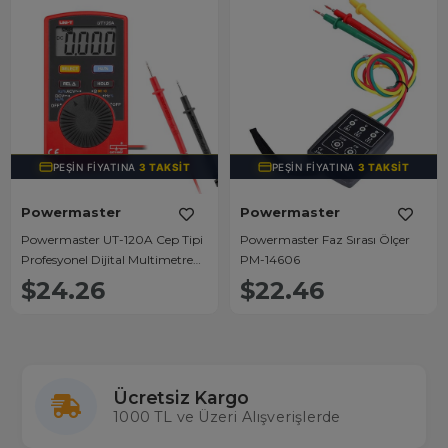
PEŞIN FIYATINA
3 TAKSIT
PEŞIN FIYATINA
3 TAKSIT
Powermaster
Powermaster
Powermaster UT-120A Cep Tipi
Powermaster Faz Sırası Ölçer
Profesyonel Dijital Multimetre
PM-14606
Ölçü Aleti
$24.26
$22.46
Ücretsiz Kargo
1000 TL ve Üzeri Alışverişlerde