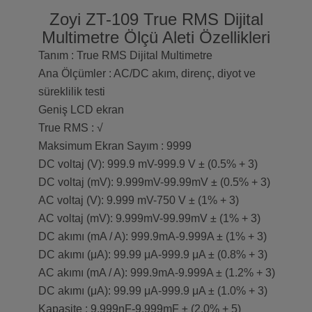
Zoyi ZT-109 True RMS Dijital
Multimetre Ölçü Aleti Özellikleri
Tanım : True RMS Dijital Multimetre
Ana Ölçümler : AC/DC akım, direnç, diyot ve
süreklilik testi
Geniş LCD ekran
True RMS : √
Maksimum Ekran Sayım : 9999
DC voltaj (V): 999.9 mV-999.9 V ± (0.5% + 3)
DC voltaj (mV): 9.999mV-99.99mV ± (0.5% + 3)
AC voltaj (V): 9.999 mV-750 V ± (1% + 3)
AC voltaj (mV): 9.999mV-99.99mV ± (1% + 3)
DC akımı (mA / A): 999.9mA-9.999A ± (1% + 3)
DC akımı (μA): 99.99 μA-999.9 μA ± (0.8% + 3)
AC akımı (mA / A): 999.9mA-9.999A ± (1.2% + 3)
DC akımı (μA): 99.99 μA-999.9 μA ± (1.0% + 3)
Kapasite : 9.999nF-9.999mF ± (2.0% + 5)