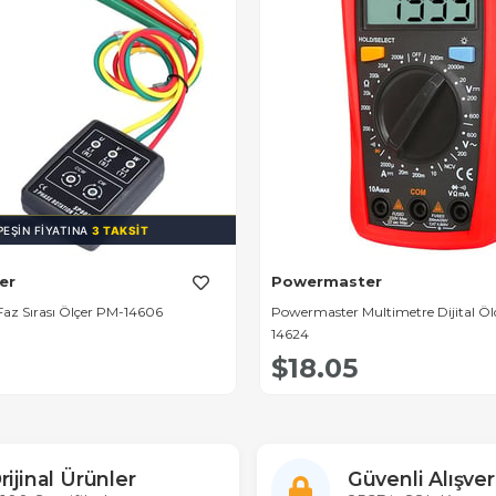
PEŞIN FIYATINA
3 TAKSIT
er
Powermaster
az Sırası Ölçer PM-14606
Powermaster Multimetre Dijital Öl
14624
$18.05
rijinal Ürünler
Güvenli Alışver