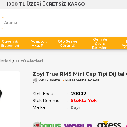
1000 TL ÜZERİ ÜCRETSİZ KARGO
Oem Ve
Güvenlik
Adaptör,
Oto Ses ve
Çevre
Sistemleri
Akü, Pil
Görüntü
Ay
Birimleri
etleri
Ölçü Aletleri
Zoyi True RMS Mini Cep Tipi Dijital
Son 12 saatte
12
kişi sepetine ekledi!
20002
Stok Kodu
Stokta Yok
Stok Durumu
:
Marka
:
Zoyi