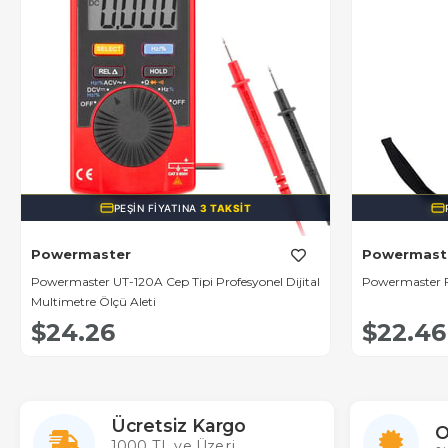
PEŞIN FIYATINA
3 TAKSIT
Powermaster
Powermast
Powermaster UT-120A Cep Tipi Profesyonel Dijital
Powermaster F
Multimetre Ölçü Aleti
$24.26
$22.46
Ücretsiz Kargo
O
1000 TL ve Üzeri