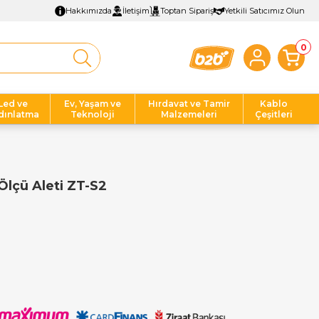
Hakkımızda
İletişim
Toptan Sipariş
Yetkili Satıcımız Olun
0
Led ve
Ev, Yaşam ve
Hırdavat ve Tamir
Kablo
dınlatma
Teknoloji
Malzemeleri
Çeşitleri
 Ölçü Aleti ZT-S2