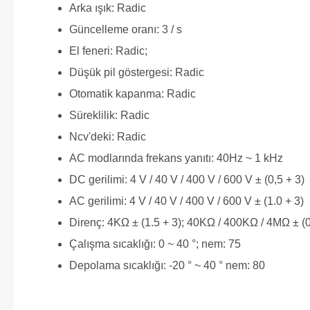
Arka ışık: Radic
Güncelleme oranı: 3 / s
El feneri: Radic;
Düşük pil göstergesi: Radic
Otomatik kapanma: Radic
Süreklilik: Radic
Ncv'deki: Radic
AC modlarında frekans yanıtı: 40Hz ~ 1 kHz
DC gerilimi: 4 V / 40 V / 400 V / 600 V ± (0,5 + 3)
AC gerilimi: 4 V / 40 V / 400 V / 600 V ± (1.0 + 3)
Direnç: 4KΩ ± (1.5 + 3); 40KΩ / 400KΩ / 4MΩ ± (0
Çalışma sıcaklığı: 0 ~ 40 °; nem: 75
Depolama sıcaklığı: -20 ° ~ 40 ° nem: 80