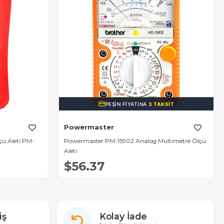
PEŞIN FIYATINA
3 TAKSIT
Powermaster
çü Aleti PM-
Powermaster PM-15902 Analog Multimetre Ölçü
Aleti
$56.37
iş
Kolay İade