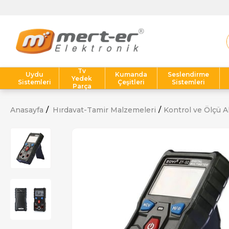
Tv
Uydu
Kumanda
Seslendirme
Yedek
Sistemleri
Çeşitleri
Sistemleri
Parça
Anasayfa
Hırdavat-Tamir Malzemeleri
Kontrol ve Ölçü Al