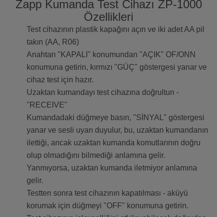
Zapp Kumanda Test Cihazı ZP-1000
Özellikleri
Test cihazının plastik kapağını açın ve iki adet AA pil
takın (AA, R06)
Anahtarı "KAPALI" konumundan "AÇIK" OF/ONN
konumuna getirin, kırmızı "GÜÇ" göstergesi yanar ve
cihaz test için hazır.
Uzaktan kumandayı test cihazına doğrultun -
"RECEIVE"
Kumandadaki düğmeye basın, "SİNYAL" göstergesi
yanar ve sesli uyarı duyulur, bu, uzaktan kumandanın
ilettiği, ancak uzaktan kumanda komutlarının doğru
olup olmadığını bilmediği anlamına gelir.
Yanmıyorsa, uzaktan kumanda iletmiyor anlamına
gelir.
Testten sonra test cihazının kapatılması - aküyü
korumak için düğmeyi "OFF" konumuna getirin.