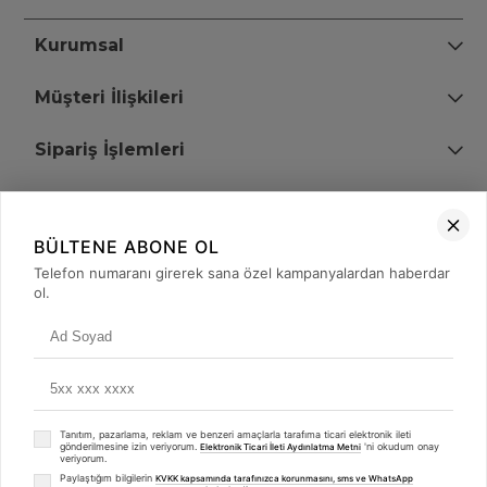
Kurumsal
Müşteri İlişkileri
Sipariş İşlemleri
Bize Ulaşın
BÜLTENE ABONE OL
+90 (850) 473 08 08
Telefon numaranı girerek sana özel kampanyalardan haberdar
ol.
Tevfik Bey Mah. Dr. Ali Demir Cd. No:51 Kat:2 Kobi İş Merkezi
Küçükçekmece / İstanbul
Tanıtım, pazarlama, reklam ve benzeri amaçlarla tarafıma ticari elektronik ileti
gönderilmesine izin veriyorum.
'ni okudum onay
Elektronik Ticari İleti Aydınlatma Metni
veriyorum.
Paylaştığım bilgilerin
KVKK kapsamında tarafınızca korunmasını, sms ve WhatsApp