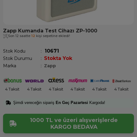
Zapp Kumanda Test Cihazı ZP-1000
Son 12 saatte
12
kişi sepetine ekledi!
10671
Stok Kodu
Stokta Yok
Stok Durumu
:
Marka
:
Zapp
4 Taksit
4 Taksit
4 Taksit
4 Taksit
4 Taksit
4 Taksit
Şimdi vereceğin sipariş
En Geç Pazartesi
Kargoda!
1000 TL ve üzeri alışverişlerde
KARGO BEDAVA