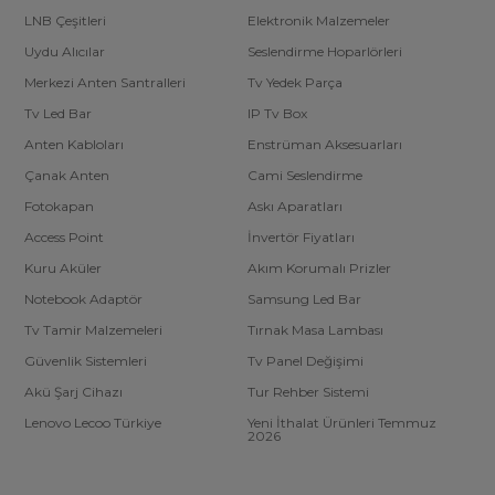
LNB Çeşitleri
Elektronik Malzemeler
Uydu Alıcılar
Seslendirme Hoparlörleri
Merkezi Anten Santralleri
Tv Yedek Parça
Tv Led Bar
IP Tv Box
Anten Kabloları
Enstrüman Aksesuarları
Çanak Anten
Cami Seslendirme
Fotokapan
Askı Aparatları
Access Point
İnvertör Fiyatları
Kuru Aküler
Akım Korumalı Prizler
Notebook Adaptör
Samsung Led Bar
Tv Tamir Malzemeleri
Tırnak Masa Lambası
Güvenlik Sistemleri
Tv Panel Değişimi
Akü Şarj Cihazı
Tur Rehber Sistemi
Lenovo Lecoo Türkiye
Yeni İthalat Ürünleri Temmuz
2026