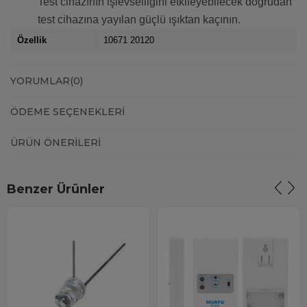
Test cihazının işlevselliğini etkileyebilecek doğrudan
test cihazına yayılan güçlü ışıktan kaçının.
Özellik
10671 20120
YORUMLAR
(0)
ÖDEME SEÇENEKLERI
ÜRÜN ÖNERILERI
Benzer Ürünler