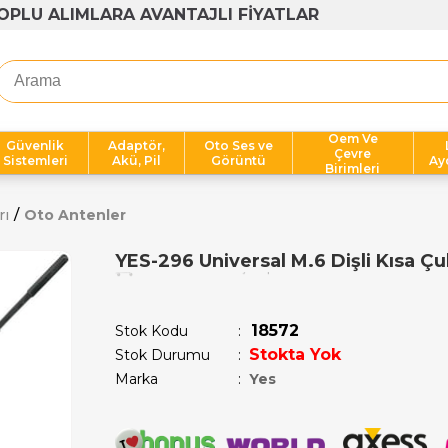
1000 TL ÜZERİ ÜCRETSİZ KARGO
Oem Ve
Güvenlik
Adaptör,
Oto Ses ve
Çevre
Sistemleri
Akü, Pil
Görüntü
Ay
Birimleri
rı
Oto Antenler
YES-296 Universal M.6 Dişli Kısa Ç
Son 12 saatte
12
kişi sepetine ekledi!
18572
Stok Kodu
Stokta Yok
Stok Durumu
:
Marka
:
Yes