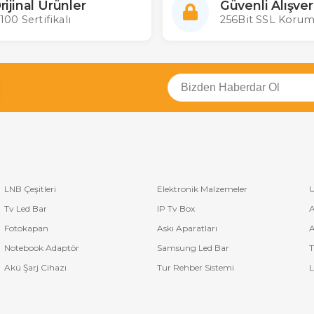
rijinal Ürünler
Güvenli Alışver
100 Sertifikalı
256Bit SSL Korum
LNB Çeşitleri
Elektronik Malzemeler
U
Tv Led Bar
IP Tv Box
A
Fotokapan
Askı Aparatları
A
Notebook Adaptör
Samsung Led Bar
T
Akü Şarj Cihazı
Tur Rehber Sistemi
L