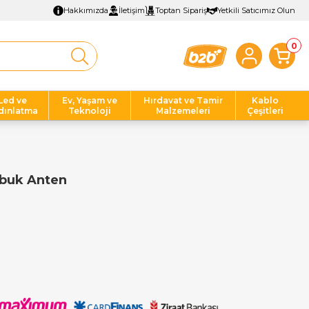
Hakkımızda
İletişim
Toptan Sipariş
Yetkili Satıcımız Olun
0
Led ve
Ev, Yaşam ve
Hırdavat ve Tamir
Kablo
dınlatma
Teknoloji
Malzemeleri
Çeşitleri
ubuk Anten