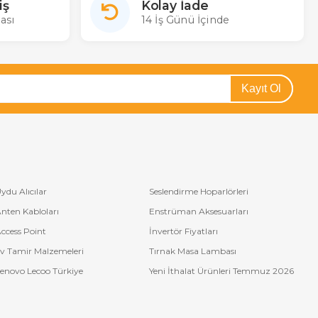
iş
Kolay İade
ası
14 İş Günü İçinde
Kayıt Ol
ydu Alıcılar
Seslendirme Hoparlörleri
nten Kabloları
Enstrüman Aksesuarları
ccess Point
İnvertör Fiyatları
v Tamir Malzemeleri
Tırnak Masa Lambası
enovo Lecoo Türkiye
Yeni İthalat Ürünleri Temmuz 2026