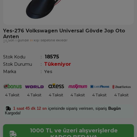
Yes-276 Volkswagen Universal Gövde Jop Oto
Anten
Son 1 günde
11
kişi sepetine ekledi!
18575
Stok Kodu
Tükeniyor
Stok Durumu
:
Marka
:
Yes
4 Taksit
4 Taksit
4 Taksit
4 Taksit
4 Taksit
4 Taksit
1 saat 45 dk 12 sn
içerisinde sipariş verirsen, sipariş
Bugün
Kargoda!
1000 TL ve üzeri alışverişlerde