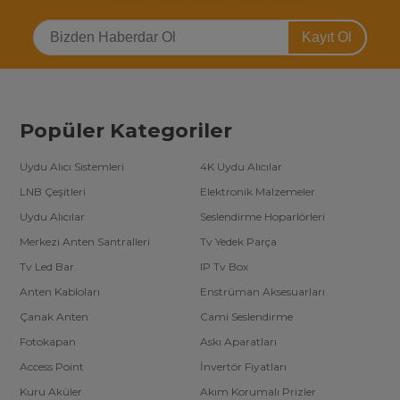
Kayıt Ol
Popüler Kategoriler
Uydu Alıcı Sistemleri
4K Uydu Alıcılar
LNB Çeşitleri
Elektronik Malzemeler
Uydu Alıcılar
Seslendirme Hoparlörleri
Merkezi Anten Santralleri
Tv Yedek Parça
Tv Led Bar
IP Tv Box
Anten Kabloları
Enstrüman Aksesuarları
Çanak Anten
Cami Seslendirme
Fotokapan
Askı Aparatları
Access Point
İnvertör Fiyatları
Kuru Aküler
Akım Korumalı Prizler