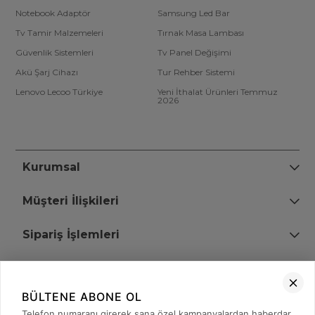
Notebook Adaptör
Samsung Led Bar
Tv Tamir Malzemeleri
Tırnak Masa Lambası
Güvenlik Sistemleri
Tv Panel Değişimi
Akü Şarj Cihazı
Tur Rehber Sistemi
Lenovo Lecoo Türkiye
Yeni İthalat Ürünleri Temmuz
2026
Kurumsal
Müşteri İlişkileri
Sipariş İşlemleri
Bize Ulaşın
BÜLTENE ABONE OL
+90 (850) 473 08 08
Telefon numaranı girerek sana özel kampanyalardan haberdar