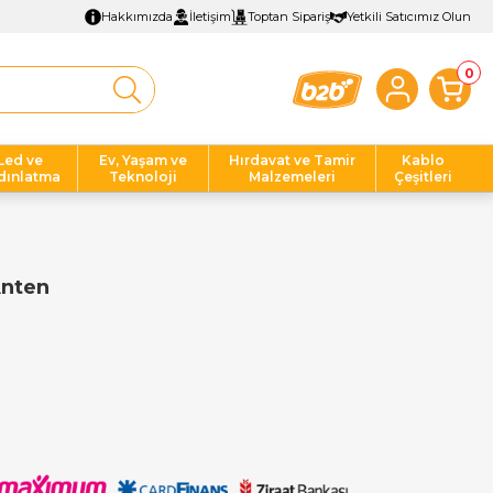
Hakkımızda
İletişim
Toptan Sipariş
Yetkili Satıcımız Olun
0
Led ve
Ev, Yaşam ve
Hırdavat ve Tamir
Kablo
dınlatma
Teknoloji
Malzemeleri
Çeşitleri
Anten