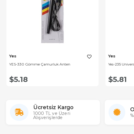
Yes
Yes
YES-330 Gömme Çamurluk Anten
Yes-235 Univer
$5.18
$5.81
Ücretsiz Kargo
O
1000 TL ve Üzeri
%
Alışverişlerde