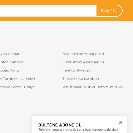
Kayıt Ol
ydu Alıcılar
Seslendirme Hoparlörleri
nten Kabloları
Enstrüman Aksesuarları
ccess Point
İnvertör Fiyatları
v Tamir Malzemeleri
Tırnak Masa Lambası
enovo Lecoo Türkiye
Yeni İthalat Ürünleri Temmuz 2026
Bize Ulaşın
BÜLTENE ABONE OL
+90 (850) 473 08 08
Telefon numaranı girerek sana özel kampanyalardan