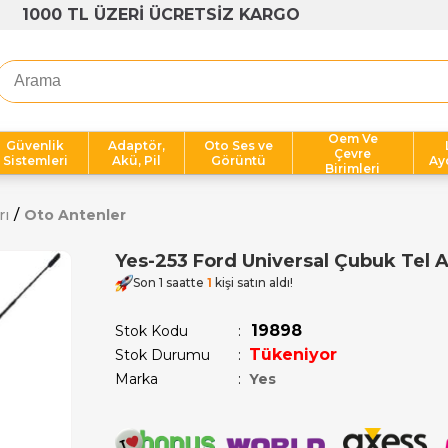
1000 TL ÜZERİ ÜCRETSİZ KARGO
Oem Ve
Güvenlik
Adaptör,
Oto Ses ve
Çevre
Sistemleri
Akü, Pil
Görüntü
Ay
Birimleri
rı
Oto Antenler
Yes-253 Ford Universal Çubuk Tel 
Son 1 saatte
1
kişi satın aldı!
19898
Stok Kodu
Tükeniyor
Stok Durumu
:
Marka
:
Yes