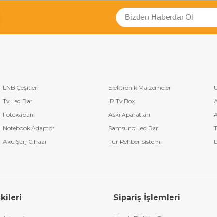
LNB Çeşitleri
Elektronik Malzemeler
U
Tv Led Bar
IP Tv Box
A
Fotokapan
Askı Aparatları
A
Notebook Adaptör
Samsung Led Bar
T
Akü Şarj Cihazı
Tur Rehber Sistemi
L
kileri
Sipariş İşlemleri