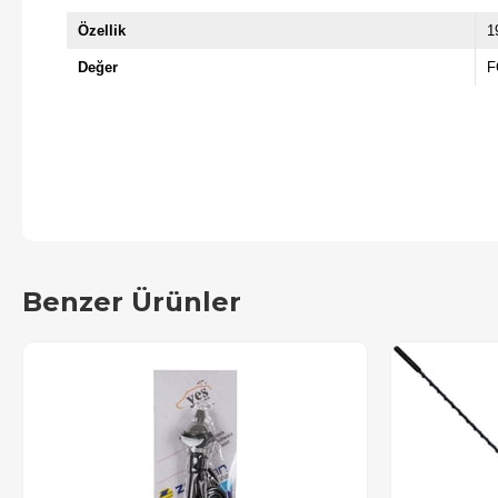
Özellik
1
Değer
F
Benzer Ürünler