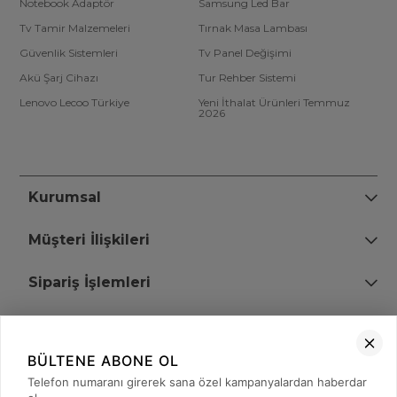
Notebook Adaptör
Samsung Led Bar
Tv Tamir Malzemeleri
Tırnak Masa Lambası
Güvenlik Sistemleri
Tv Panel Değişimi
Akü Şarj Cihazı
Tur Rehber Sistemi
Lenovo Lecoo Türkiye
Yeni İthalat Ürünleri Temmuz
2026
Kurumsal
Müşteri İlişkileri
Sipariş İşlemleri
Bize Ulaşın
BÜLTENE ABONE OL
+90 (850) 473 08 08
Telefon numaranı girerek sana özel kampanyalardan haberdar