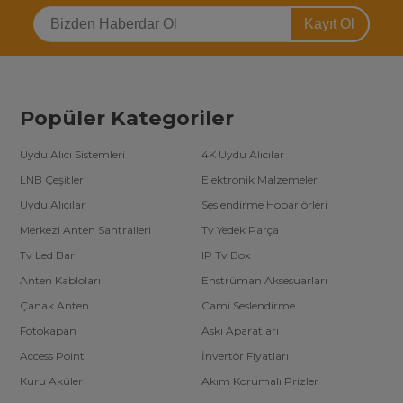
Kayıt Ol
Popüler Kategoriler
Uydu Alıcı Sistemleri
4K Uydu Alıcılar
LNB Çeşitleri
Elektronik Malzemeler
Uydu Alıcılar
Seslendirme Hoparlörleri
Merkezi Anten Santralleri
Tv Yedek Parça
Tv Led Bar
IP Tv Box
Anten Kabloları
Enstrüman Aksesuarları
Çanak Anten
Cami Seslendirme
Fotokapan
Askı Aparatları
Access Point
İnvertör Fiyatları
Kuru Aküler
Akım Korumalı Prizler