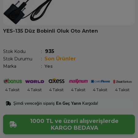
YES-135 Düz Bobinli Oluk Oto Anten
Son 1 günde
6
kişi sepetine ekledi!
935
Stok Kodu
Son Ürünler
Stok Durumu
:
Marka
:
Yes
4 Taksit
4 Taksit
4 Taksit
4 Taksit
4 Taksit
4 Taksit
Şimdi vereceğin sipariş
En Geç Yarın
Kargoda!
1000 TL ve üzeri alışverişlerde
KARGO BEDAVA