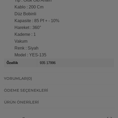
Tip : Oluk Oto Anten
Kablo : 200 Cm
Düz Bobinli
Kapasite : 85 Pf + - 10%
Hareket : 360°
Kademe : 1
Vakum
Renk : Siyah
Model : YES-135
Özellik
935 17996
YORUMLAR
(0)
ÖDEME SEÇENEKLERI
ÜRÜN ÖNERILERI