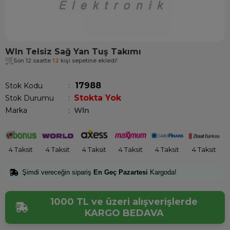
Wln Telsiz Sağ Yan Tuş Takımı
Son 12 saatte
12
kişi sepetine ekledi!
17988
Stok Kodu
Stokta Yok
Stok Durumu
:
Marka
:
Wln
4 Taksit
4 Taksit
4 Taksit
4 Taksit
4 Taksit
4 Taksit
Şimdi vereceğin sipariş
En Geç Pazartesi
Kargoda!
1000 TL ve üzeri alışverişlerde
KARGO BEDAVA