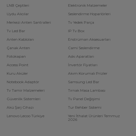
LNB Çeşitleri
Elektronik Malzemeler
Uydu Alıcılar
Seslendirme Hoparlörleri
Merkezi Anten Santralleri
Tv Yedek Parça
Tv Led Bar
IP Tv Box
Anten Kabloları
Enstrüman Aksesuarları
Çanak Anten
Cami Seslendirme
Fotokapan
Askı Aparatları
Access Point
İnvertör Fiyatları
Kuru Aküler
Akım Korumalı Prizler
Notebook Adaptör
Samsung Led Bar
Tv Tamir Malzemeleri
Tırnak Masa Lambası
Güvenlik Sistemleri
Tv Panel Değişimi
Akü Şarj Cihazı
Tur Rehber Sistemi
Lenovo Lecoo Türkiye
Yeni İthalat Ürünleri Temmuz
2026