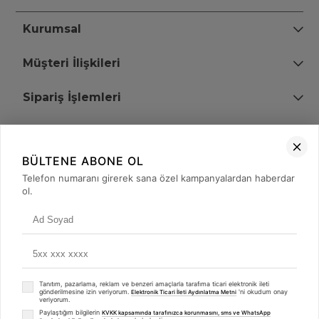
Kurumsal
Müşteri İlişkileri
Sipariş İşlemleri
Bize Ulaşın
BÜLTENE ABONE OL
+90 (850) 473 08 08
Telefon numaranı girerek sana özel kampanyalardan haberdar
ol.
Tevfik Bey Mah. Dr. Ali Demir Cd. No:51 Kat:2 Kobi İş Merkezi
Küçükçekmece / İstanbul
Tanıtım, pazarlama, reklam ve benzeri amaçlarla tarafıma ticari elektronik ileti
gönderilmesine izin veriyorum.
'ni okudum onay
Elektronik Ticari İleti Aydınlatma Metni
veriyorum.
Paylaştığım bilgilerin
KVKK kapsamında tarafınızca korunmasını, sms ve WhatsApp