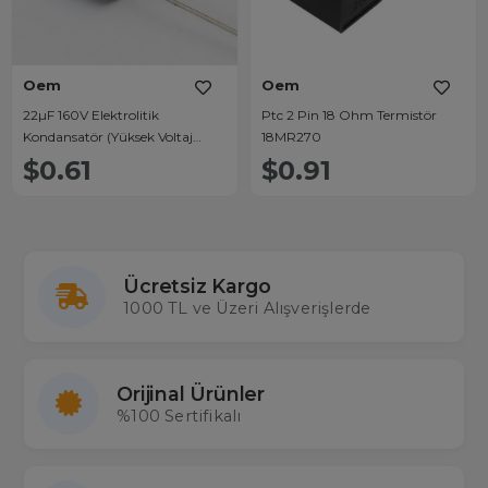
Oem
Oem
22µF 160V Elektrolitik
Ptc 2 Pin 18 Ohm Termistör
Kondansatör (Yüksek Voltaj
18MR270
Dayanımlı)
$0.61
$0.91
Ücretsiz Kargo
1000 TL ve Üzeri Alışverişlerde
Orijinal Ürünler
%100 Sertifikalı