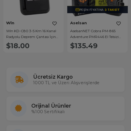
PEŞIN FIYATINA
3 TAKSIT
Wln
Aselsan
Wln KD-C80 3-5 Km 16 Kanal
AselsanNET Cobra PM-865
Radyolu Deprem Çantası İçin
Adventure PMR446 El Telsizi
Mini Telsiz
LCD Ekranlı 10 Km Menzilli 16
$18.00
$135.49
Kanal
Ücretsiz Kargo
1000 TL ve Üzeri Alışverişlerde
Orijinal Ürünler
%100 Sertifikalı