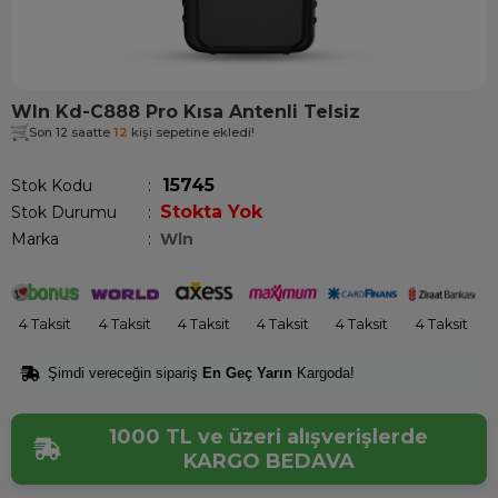
Wln Kd-C888 Pro Kısa Antenli Telsiz
Son 12 saatte
12
kişi sepetine ekledi!
15745
Stok Kodu
Stokta Yok
Stok Durumu
:
Marka
:
Wln
4 Taksit
4 Taksit
4 Taksit
4 Taksit
4 Taksit
4 Taksit
Şimdi vereceğin sipariş
En Geç Yarın
Kargoda!
1000 TL ve üzeri alışverişlerde
KARGO BEDAVA