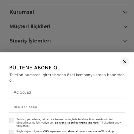
Kurumsal
Müşteri İlişkileri
Sipariş İşlemleri
Bize Ulaşın
BÜLTENE ABONE OL
+90 (850) 473 08 08
Telefon numaranı girerek sana özel kampanyalardan haberdar
ol.
Tevfik Bey Mah. Dr. Ali Demir Cd. No:51 Kat:2 Kobi İş Merkezi
Küçükçekmece / İstanbul
Tanıtım, pazarlama, reklam ve benzeri amaçlarla tarafıma ticari elektronik ileti
gönderilmesine izin veriyorum.
'ni okudum onay
Elektronik Ticari İleti Aydınlatma Metni
veriyorum.
Paylaştığım bilgilerin
KVKK kapsamında tarafınızca korunmasını, sms ve WhatsApp