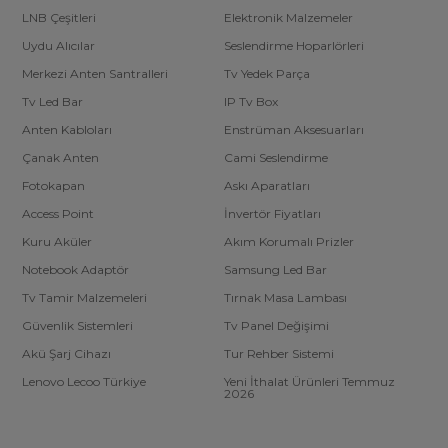
LNB Çeşitleri
Elektronik Malzemeler
Uydu Alıcılar
Seslendirme Hoparlörleri
Merkezi Anten Santralleri
Tv Yedek Parça
Tv Led Bar
IP Tv Box
Anten Kabloları
Enstrüman Aksesuarları
Çanak Anten
Cami Seslendirme
Fotokapan
Askı Aparatları
Access Point
İnvertör Fiyatları
Kuru Aküler
Akım Korumalı Prizler
Notebook Adaptör
Samsung Led Bar
Tv Tamir Malzemeleri
Tırnak Masa Lambası
Güvenlik Sistemleri
Tv Panel Değişimi
Akü Şarj Cihazı
Tur Rehber Sistemi
Lenovo Lecoo Türkiye
Yeni İthalat Ürünleri Temmuz
2026