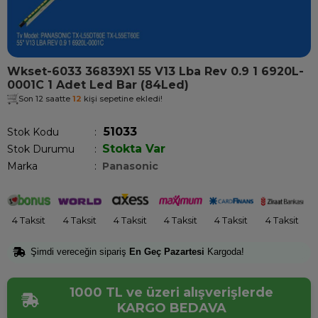
Wkset-6033 36839X1 55 V13 Lba Rev 0.9 1 6920L-
0001C 1 Adet Led Bar (84Led)
Son 12 saatte
12
kişi sepetine ekledi!
51033
Stok Kodu
Stokta Var
Stok Durumu
:
Marka
:
Panasonic
4 Taksit
4 Taksit
4 Taksit
4 Taksit
4 Taksit
4 Taksit
Şimdi vereceğin sipariş
En Geç Pazartesi
Kargoda!
1000 TL ve üzeri alışverişlerde
KARGO BEDAVA