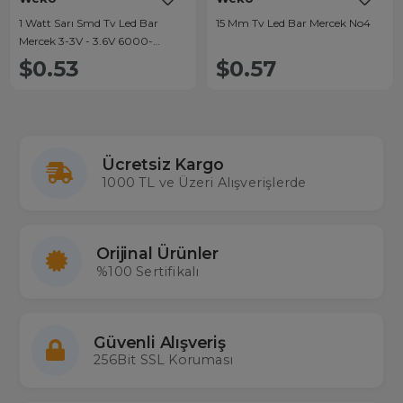
1 Watt Sarı Smd Tv Led Bar
15 Mm Tv Led Bar Mercek No4
Mercek 3-3V - 3.6V 6000-
6500K
$0.53
$0.57
Ücretsiz Kargo
1000 TL ve Üzeri Alışverişlerde
Orijinal Ürünler
%100 Sertifikalı
Güvenli Alışveriş
256Bit SSL Koruması