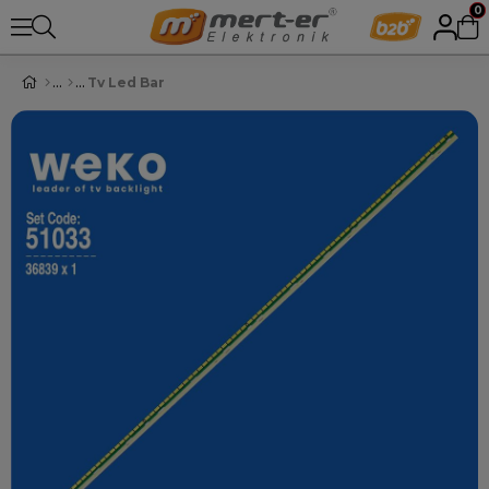
0
Tv Led Bar