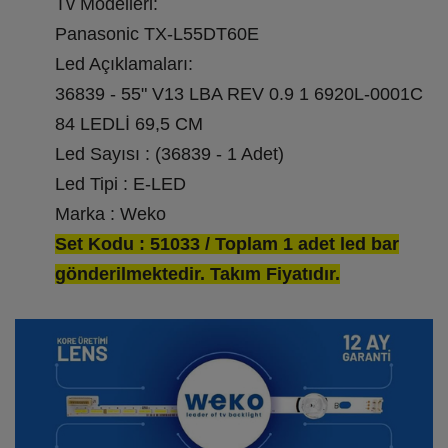
Tv Modelleri:
Panasonic TX-L55DT60E
Led Açıklamaları:
36839 - 55" V13 LBA REV 0.9 1 6920L-0001C
84 LEDLİ 69,5 CM
Led Sayısı : (36839 - 1 Adet)
Led Tipi : E-LED
Marka : Weko
Set Kodu : 51033 / Toplam 1 adet led bar
gönderilmektedir. Takım Fiyatıdır.