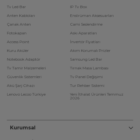
Tv Led Bar
IP Tv Box
Anten Kabloları
Enstrüman Aksesuarları
Çanak Anten
Cami Seslendirme
Fotokapan
Askı Aparatları
Access Point
İnvertör Fiyatları
Kuru Aküler
Akım Korumalı Prizler
Notebook Adaptör
Samsung Led Bar
Tv Tamir Malzemeleri
Tırnak Masa Lambası
Güvenlik Sistemleri
Tv Panel Değişimi
Akü Şarj Cihazı
Tur Rehber Sistemi
Lenovo Lecoo Türkiye
Yeni İthalat Ürünleri Temmuz
2026
Kurumsal