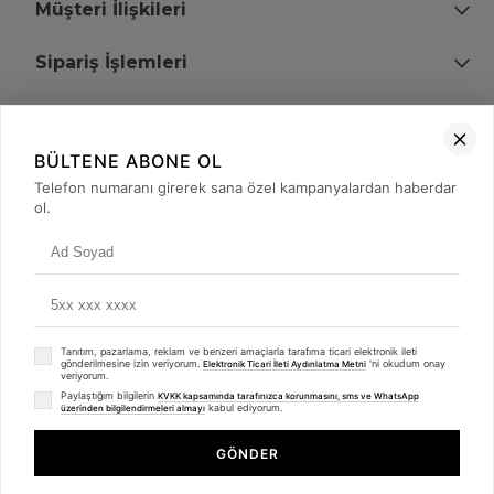
Müşteri İlişkileri
Sipariş İşlemleri
Bize Ulaşın
BÜLTENE ABONE OL
+90 (850) 473 08 08
Telefon numaranı girerek sana özel kampanyalardan haberdar
ol.
Tevfik Bey Mah. Dr. Ali Demir Cd. No:51 Kat:2 Kobi İş Merkezi
Küçükçekmece / İstanbul
Tanıtım, pazarlama, reklam ve benzeri amaçlarla tarafıma ticari elektronik ileti
gönderilmesine izin veriyorum.
'ni okudum onay
Elektronik Ticari İleti Aydınlatma Metni
veriyorum.
Paylaştığım bilgilerin
KVKK kapsamında tarafınızca korunmasını, sms ve WhatsApp
kabul ediyorum.
üzerinden bilgilendirmeleri almayı
© 2008 - 2026
merterelektronik.com
Whatsapp
- Tüm Hakları Saklıdır. Kredi kartı bilgileriniz 256bit SSL sertifikası ile
GÖNDER
korunmaktadır.