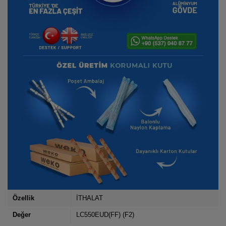
Özellik
İTHALAT
Değer
LC550EUD(FF) (F2)