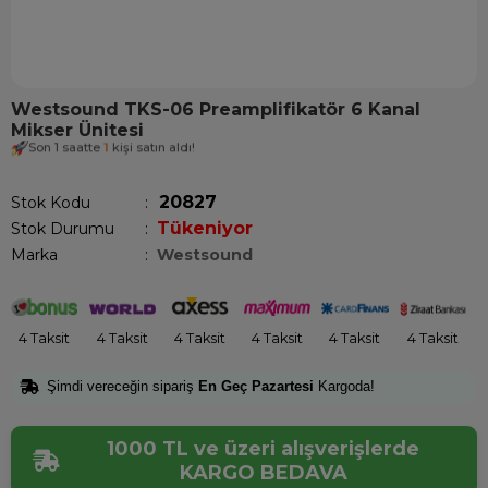
Westsound TKS-06 Preamplifikatör 6 Kanal
Mikser Ünitesi
Son 1 saatte
1
kişi satın aldı!
20827
Stok Kodu
Tükeniyor
Stok Durumu
:
Marka
:
Westsound
4 Taksit
4 Taksit
4 Taksit
4 Taksit
4 Taksit
4 Taksit
Şimdi vereceğin sipariş
En Geç Pazartesi
Kargoda!
1000 TL ve üzeri alışverişlerde
KARGO BEDAVA