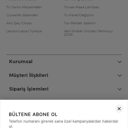
Tv Tamir Malzemeleri
Tırnak Masa Lambası
Güvenlik Sistemleri
Tv Panel Değişimi
Akü Şarj Cihazı
Tur Rehber Sistemi
Lenovo Lecoo Türkiye
Yeni İthalat Ürünleri Temmuz
2026
Kurumsal
Müşteri İlişkileri
Sipariş İşlemleri
Bize Ulaşın
BÜLTENE ABONE OL
+90 (850) 473 08 08
Telefon numaranı girerek sana özel kampanyalardan haberdar
ol.
Tevfik Bey Mah. Dr. Ali Demir Cd. No:51 Kat:2 Kobi İş Merkezi