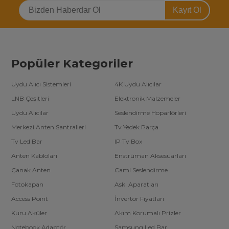
Kayıt Ol
Popüler Kategoriler
Uydu Alıcı Sistemleri
4K Uydu Alıcılar
LNB Çeşitleri
Elektronik Malzemeler
Uydu Alıcılar
Seslendirme Hoparlörleri
Merkezi Anten Santralleri
Tv Yedek Parça
Tv Led Bar
IP Tv Box
Anten Kabloları
Enstrüman Aksesuarları
Çanak Anten
Cami Seslendirme
Fotokapan
Askı Aparatları
Access Point
İnvertör Fiyatları
Kuru Aküler
Akım Korumalı Prizler
Notebook Adaptör
Samsung Led Bar