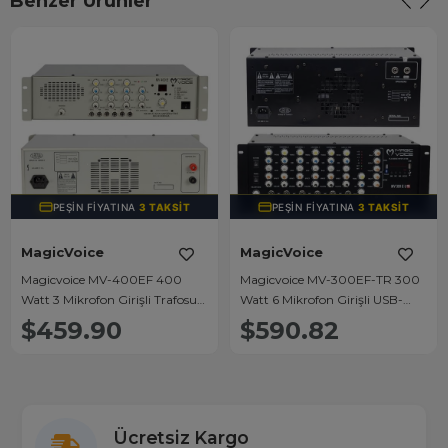
Benzer Ürünler
PEŞIN FIYATINA
3 TAKSIT
PEŞIN FIYATINA
3 TAKSIT
MagicVoice
MagicVoice
Magicvoice MV-400EF 400
Magicvoice MV-300EF-TR 300
Watt 3 Mikrofon Girişli Trafosuz
Watt 6 Mikrofon Girişli USB-
Anfi
Bluetooth Destekli Trafolu Mixer
$459.90
$590.82
Anfi
Ücretsiz Kargo