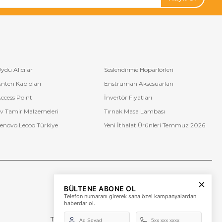
ydu Alıcılar
Seslendirme Hoparlörleri
nten Kabloları
Enstrüman Aksesuarları
ccess Point
İnvertör Fiyatları
v Tamir Malzemeleri
Tırnak Masa Lambası
enovo Lecoo Türkiye
Yeni İthalat Ürünleri Temmuz 2026
Bize Ulaşın
BÜLTENE ABONE OL
+90 (850) 473 08 08
Telefon numaranı girerek sana özel kampanyalardan
haberdar ol.
Tevfik Bey Mah. Dr. Ali Demir Cd. No:51 Kat:2 Kobi İş