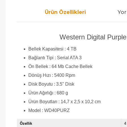
Ürün Özellikleri
Yor
Western Digital Purpl
Bellek Kapasitesi : 4 TB
Bağlantı Tipi : Serial ATA 3
Ön Bellek : 64 Mb Cache Bellek
Dönüş Hızı : 5400 Rpm
Disk Boyutu : 3.5" Disk
Ürün Ağırlığı : 680 g
Ürün Boyutları : 14,7 x 2,5 x 10,2 cm
Model : WD40PURZ
Özellik
4