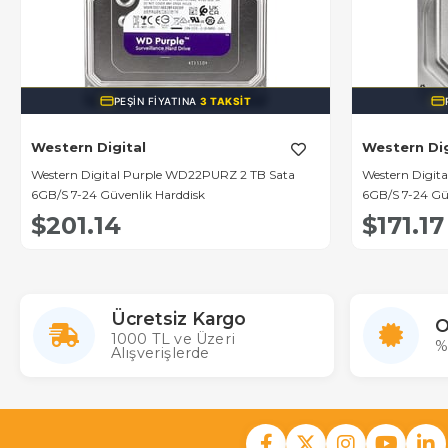
PEŞIN FIYATINA
3 TAKSIT
Western Digital
Western Dig
Western Digital Purple WD22PURZ 2 TB Sata
Western Digit
6GB/S 7-24 Güvenlik Harddisk
6GB/S 7-24 Gü
$201.14
$171.17
Ücretsiz Kargo
O
1000 TL ve Üzeri
%
Alışverişlerde