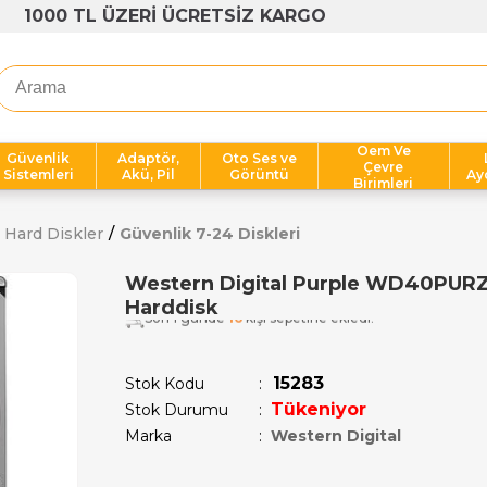
1000 TL ÜZERİ ÜCRETSİZ KARGO
Oem Ve
Güvenlik
Adaptör,
Oto Ses ve
Çevre
Sistemleri
Akü, Pil
Görüntü
Ay
Birimleri
Hard Diskler
Güvenlik 7-24 Diskleri
Western Digital Purple WD40PURZ 
Harddisk
Son 1 günde
16
kişi sepetine ekledi!
15283
Stok Kodu
Tükeniyor
Stok Durumu
:
Marka
:
Western Digital