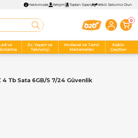
Hakkımızda
İletişim
Toptan Sipariş
Yetkili Satıcımız Olun
0
Led ve
Ev, Yaşam ve
Hırdavat ve Tamir
Kablo
dınlatma
Teknoloji
Malzemeleri
Çeşitleri
4 Tb Sata 6GB/S 7/24 Güvenlik