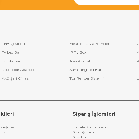
LNB Çeşitleri
Elektronik Malzemeler
U
Tv Led Bar
IP Tv Box
A
Fotokapan
Askı Aparatları
A
Notebook Adaptör
Samsung Led Bar
T
Akü Şarj Cihazı
Tur Rehber Sistemi
L
kileri
Sipariş İşlemleri
özleşmesi
Havale Bildirim Formu
nlik
Siparişlerim
i
Sepetim