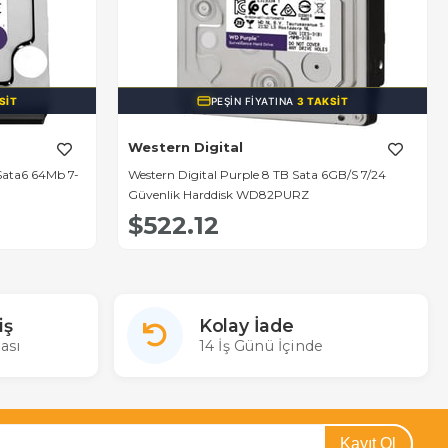
SIT
PEŞIN FIYATINA
3 TAKSIT
Western Digital
Sata6 64Mb 7-
Western Digital Purple 8 TB Sata 6GB/S 7/24
Güvenlik Harddisk WD82PURZ
$522.12
iş
Kolay İade
ası
14 İş Günü İçinde
Kayıt Ol