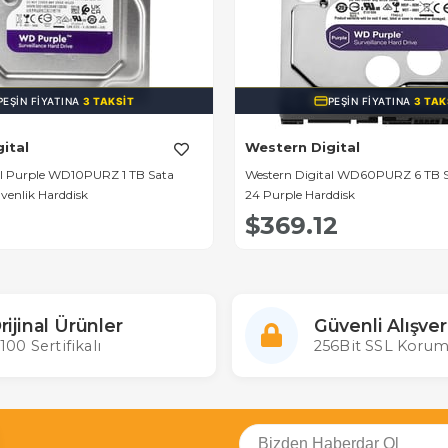
PEŞIN FIYATINA
3 TAKSIT
PEŞIN FIYATINA
3 TAK
ital
Western Digital
al Purple WD10PURZ 1 TB Sata
Western Digital WD60PURZ 6 TB 
venlik Harddisk
24 Purple Harddisk
$369.12
rijinal Ürünler
Güvenli Alışver
100 Sertifikalı
256Bit SSL Korum