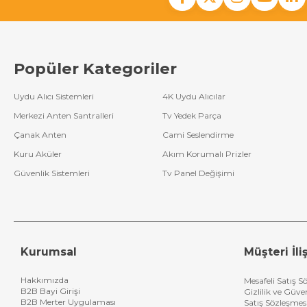
Popüler Kategoriler
Uydu Alıcı Sistemleri
4K Uydu Alıcılar
Merkezi Anten Santralleri
Tv Yedek Parça
Çanak Anten
Cami Seslendirme
Kuru Aküler
Akım Korumalı Prizler
Güvenlik Sistemleri
Tv Panel Değişimi
Kurumsal
Müşteri İliş
Hakkımızda
Mesafeli Satış S
B2B Bayi Girişi
Gizlilik ve Güve
B2B Merter Uygulaması
Satış Sözleşmes