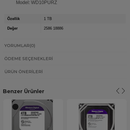
Model: WD10PURZ
Özellik
1 TB
Değer
2586 18886
YORUMLAR
(0)
ÖDEME SEÇENEKLERI
ÜRÜN ÖNERILERI
Benzer Ürünler