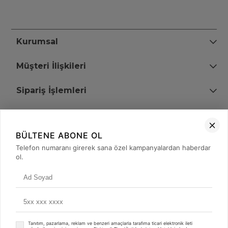
Kurumsal
Müşteri İlişkileri
Sipariş İşlemleri
Bize Ulaşın
BÜLTENE ABONE OL
+90 (850) 473 08 08
Telefon numaranı girerek sana özel kampanyalardan haberdar
ol.
Tevfik Bey Mah. Dr. Ali Demir Cd. No:51 Kat:2 Kobi İş Merkezi
Küçükçekmece / İstanbul
Tanıtım, pazarlama, reklam ve benzeri amaçlarla tarafıma ticari elektronik ileti