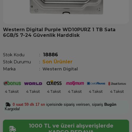
Western Digital Purple WD10PURZ 1 TB Sata
6GB/S 7-24 Güvenlik Harddisk
Son 1 saatte
1
kişi satın aldı!
18886
Stok Kodu
Son Ürünler
Stok Durumu
:
Marka
:
Western Digital
4 Taksit
4 Taksit
4 Taksit
4 Taksit
4 Taksit
4 Taksit
0 saat 59 dk 17 sn
içerisinde sipariş verirsen, sipariş
Bugün
Kargoda!
1000 TL ve üzeri alışverişlerde