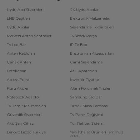
Uydu Alıcı Sistemleri
4K Uydu Alıcılar
LNB Çeşitleri
Elektronik Malzemeler
Uydu Alıcılar
Seslendirme Hoparlörleri
Merkezi Anten Santralleri
Tv Yedek Parça
Tv Led Bar
IP Tv Box
Anten Kabloları
Enstrüman Aksesuarları
Çanak Anten
Cami Seslendirme
Fotokapan
Askı Aparatları
Access Point
İnvertör Fiyatları
Kuru Aküler
Akım Korumalı Prizler
Notebook Adaptör
Samsung Led Bar
Tv Tamir Malzemeleri
Tırnak Masa Lambası
Güvenlik Sistemleri
Tv Panel Değişimi
Akü Şarj Cihazı
Tur Rehber Sistemi
Lenovo Lecoo Türkiye
Yeni İthalat Ürünleri Temmuz
2026