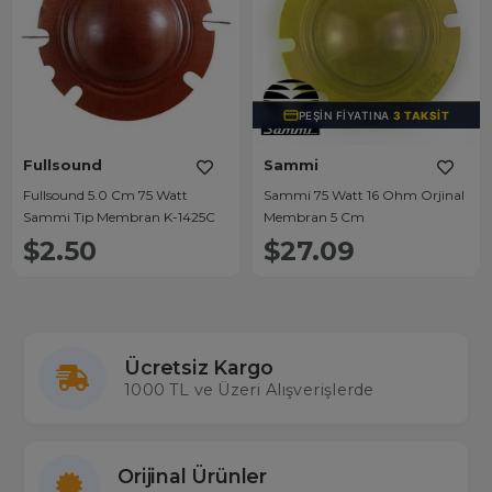
PEŞIN FIYATINA
3 TAKSIT
Fullsound
Sammi
Fullsound 5.0 Cm 75 Watt
Sammi 75 Watt 16 Ohm Orjinal
Sammi Tip Membran K-1425C
Membran 5 Cm
$2.50
$27.09
Ücretsiz Kargo
1000 TL ve Üzeri Alışverişlerde
Orijinal Ürünler