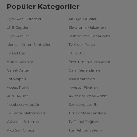
Popüler Kategoriler
Uydu Alıcı Sistemleri
4K Uydu Alıcılar
LNB Çeşitleri
Elektronik Malzemeler
Uydu Alıcılar
Seslendirme Hoparlörleri
Merkezi Anten Santralleri
Tv Yedek Parça
Tv Led Bar
IP Tv Box
Anten Kabloları
Enstrüman Aksesuarları
Çanak Anten
Cami Seslendirme
Fotokapan
Askı Aparatları
Access Point
İnvertör Fiyatları
Kuru Aküler
Akım Korumalı Prizler
Notebook Adaptör
Samsung Led Bar
Tv Tamir Malzemeleri
Tırnak Masa Lambası
Güvenlik Sistemleri
Tv Panel Değişimi
Akü Şarj Cihazı
Tur Rehber Sistemi