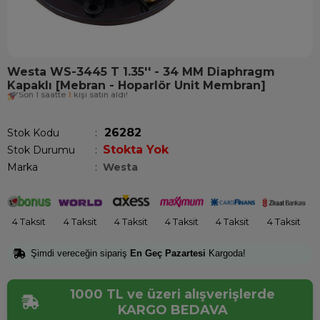
Westa WS-3445 T 1.35'' - 34 MM Diaphragm
Kapaklı [Mebran - Hoparlör Unit Membran]
Son 1 saatte
1
kişi satın aldı!
26282
Stok Kodu
Stokta Yok
Stok Durumu
:
Marka
:
Westa
4 Taksit
4 Taksit
4 Taksit
4 Taksit
4 Taksit
4 Taksit
Şimdi vereceğin sipariş
En Geç Pazartesi
Kargoda!
1000 TL ve üzeri alışverişlerde
KARGO BEDAVA