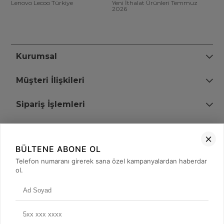
Lenovo Lecoo Türkiye
Yeni İthalat Ürünleri Temmuz
2026
Kurumsal
Müşteri İlişkileri
Sipariş İşlemleri
Bize Ulaşın
BÜLTENE ABONE OL
+90 (850) 473 08 08
Telefon numaranı girerek sana özel kampanyalardan haberdar
ol.
Tevfik Bey Mah. Dr. Ali Demir Cd. No:51 Kat:2 Kobi İş Merkezi
Küçükçekmece / İstanbul