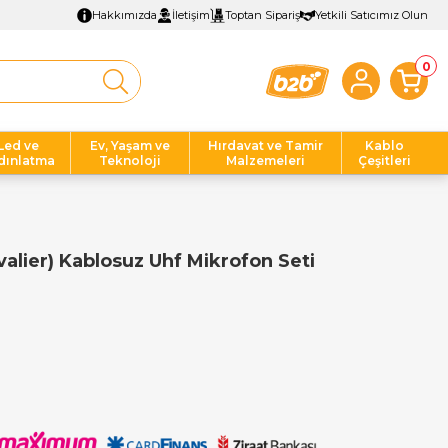
Hakkımızda
İletişim
Toptan Sipariş
Yetkili Satıcımız Olun
0
Led ve
Ev, Yaşam ve
Hırdavat ve Tamir
Kablo
dınlatma
Teknoloji
Malzemeleri
Çeşitleri
valier) Kablosuz Uhf Mikrofon Seti