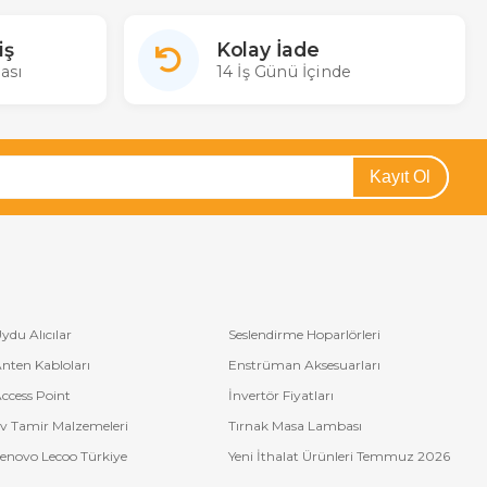
iş
Kolay İade
ası
14 İş Günü İçinde
Kayıt Ol
ydu Alıcılar
Seslendirme Hoparlörleri
nten Kabloları
Enstrüman Aksesuarları
ccess Point
İnvertör Fiyatları
v Tamir Malzemeleri
Tırnak Masa Lambası
enovo Lecoo Türkiye
Yeni İthalat Ürünleri Temmuz 2026