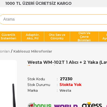
1000 TL ÜZERİ ÜCRETSİZ KARGO
Oem Ve
Güvenlik
Adaptör,
Oto Ses ve
Çevre
Sistemleri
Akü, Pil
Görüntü
Ay
Birimleri
onları
Kablosuz Mikrofonlar
Westa WM-102T 1 Alıcı + 2 Yaka (La
Son 1 saatte
1
kişi satın aldı!
27230
Stok Kodu
Stokta Yok
Stok Durumu
:
Marka
:
Westa