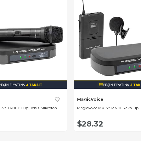
PEŞIN FIYATINA
3 TAKSIT
PEŞIN FIYATINA
3 TAK
MagicVoice
3811 VHF El Tipi Telsiz Mikrofon
Magicvoice MV-3812 VHF Yaka Tipi T
$28.32