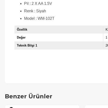
Pil : 2 X AA 1.5V
Renk : Siyah
Model : WM-102T
Özellik
K
Değer
1
Teknik Bilgi 1
2
Benzer Ürünler