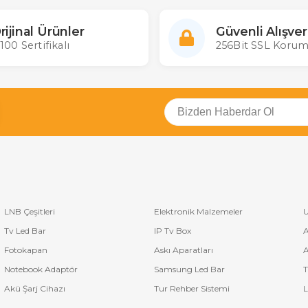
rijinal Ürünler
Güvenli Alışver
100 Sertifikalı
256Bit SSL Korum
LNB Çeşitleri
Elektronik Malzemeler
U
Tv Led Bar
IP Tv Box
A
Fotokapan
Askı Aparatları
A
Notebook Adaptör
Samsung Led Bar
T
Akü Şarj Cihazı
Tur Rehber Sistemi
L