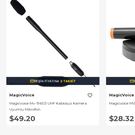
PEŞIN FIYATINA
3 TAKSIT
MagicVoice
MagicVoice
Magicvoice Mv-19603 UHF Kablosuz Kamera
Magicvoice MV-
Uyumlu Mikrofon
$49.20
$28.32