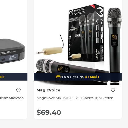
SIT
PEŞIN FIYATINA
3 TAKSIT
MagicVoice
elsiz Mikrofon
Magicvoice MV-1302EE 2 El Kablosuz Mikrofon
$69.40