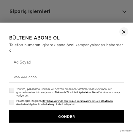
Sipariş İşlemleri
Bize Ulaşın
BÜLTENE ABONE OL
+90 (850) 473 08 08
Telefon numaranı girerek sana özel kampanyalardan haberdar
ol.
Tevfik Bey Mah. Dr. Ali Demir Cd. No:51 Kat:2 Kobi İş Merkezi
Küçükçekmece / İstanbul
Tanıtım, pazarlama, reklam ve benzeri amaçlarla tarafıma ticari elektronik ileti
gönderilmesine izin veriyorum.
'ni okudum onay
Elektronik Ticari İleti Aydınlatma Metni
veriyorum.
Paylaştığım bilgilerin
KVKK kapsamında tarafınızca korunmasını, sms ve WhatsApp
kabul ediyorum.
üzerinden bilgilendirmeleri almayı
© 2008 - 2026
merterelektronik.com
Whatsapp
- Tüm Hakları Saklıdır. Kredi kartı bilgileriniz 256bit SSL sertifikası ile
GÖNDER
korunmaktadır.