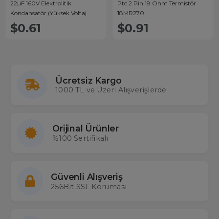
22µF 160V Elektrolitik
Ptc 2 Pin 18 Ohm Termistör
Kondansatör (Yüksek Voltaj
18MR270
Dayanımlı)
$0.61
$0.91
Ücretsiz Kargo
1000 TL ve Üzeri Alışverişlerde
Orijinal Ürünler
%100 Sertifikalı
Güvenli Alışveriş
256Bit SSL Koruması