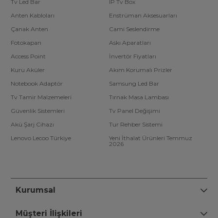
Tv Led Bar
IP Tv Box
Anten Kabloları
Enstrüman Aksesuarları
Çanak Anten
Cami Seslendirme
Fotokapan
Askı Aparatları
Access Point
İnvertör Fiyatları
Kuru Aküler
Akım Korumalı Prizler
Notebook Adaptör
Samsung Led Bar
Tv Tamir Malzemeleri
Tırnak Masa Lambası
Güvenlik Sistemleri
Tv Panel Değişimi
Akü Şarj Cihazı
Tur Rehber Sistemi
Lenovo Lecoo Türkiye
Yeni İthalat Ürünleri Temmuz
2026
Kurumsal
Müşteri İlişkileri