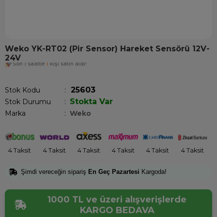
Weko YK-RT02 (Pir Sensor) Hareket Sensörü 12V-
24V
Son 1 saatte
1
kişi satın aldı!
25603
Stok Kodu
Stokta Var
Stok Durumu
:
Marka
:
Weko
4 Taksit
4 Taksit
4 Taksit
4 Taksit
4 Taksit
4 Taksit
Şimdi vereceğin sipariş
En Geç Pazartesi
Kargoda!
1000 TL ve üzeri alışverişlerde
KARGO BEDAVA