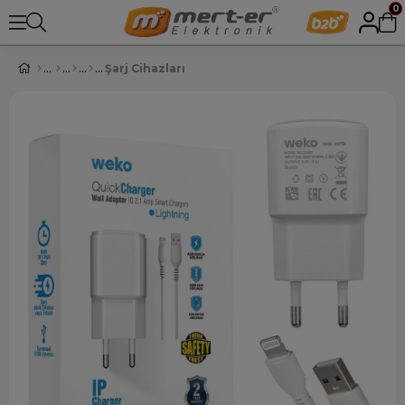
0
Şarj Cihazları