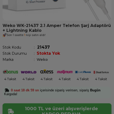
Weko WK-21437 2.1 Amper Telefon Şarj Adaptörü
+ Lightning Kablo
Son 1 saatte
1
kişi satın aldı!
21437
Stok Kodu
Stokta Yok
Stok Durumu
:
Marka
:
Weko
4 Taksit
4 Taksit
4 Taksit
4 Taksit
4 Taksit
4 Taksit
0 saat 18 dk 59 sn
içerisinde sipariş verirsen, sipariş
Bugün
Kargoda!
1000 TL ve üzeri alışverişlerde