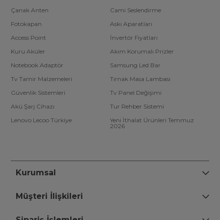
Çanak Anten
Cami Seslendirme
Fotokapan
Askı Aparatları
Access Point
İnvertör Fiyatları
Kuru Aküler
Akım Korumalı Prizler
Notebook Adaptör
Samsung Led Bar
Tv Tamir Malzemeleri
Tırnak Masa Lambası
Güvenlik Sistemleri
Tv Panel Değişimi
Akü Şarj Cihazı
Tur Rehber Sistemi
Lenovo Lecoo Türkiye
Yeni İthalat Ürünleri Temmuz
2026
Kurumsal
Müşteri İlişkileri
Sipariş İşlemleri