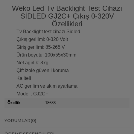
Weko Led Tv Backlight Test Cihazı
SİDLED GJ2C+ Çıkış 0-320V
Özellikleri
Tv Backlight test cihazı Sidled
Çıkış gerilimi: 0-320 Volt
Giriş gerilimi: 85-265 V
Ürün boyutu: 100x55x30mm
Net ağırlık: 87g
Çift izole güvenli koruma
Kaliteli
AC gerilim ve akım ayarlama
Model : GJ2C+
Özellik
18683
YORUMLAR
(0)