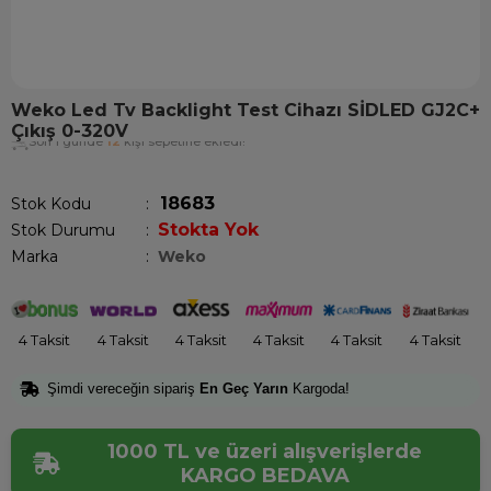
Weko Led Tv Backlight Test Cihazı SİDLED GJ2C+
Çıkış 0-320V
Son 1 günde
12
kişi sepetine ekledi!
18683
Stok Kodu
Stokta Yok
Stok Durumu
:
Marka
:
Weko
4 Taksit
4 Taksit
4 Taksit
4 Taksit
4 Taksit
4 Taksit
Şimdi vereceğin sipariş
En Geç Yarın
Kargoda!
1000 TL ve üzeri alışverişlerde
KARGO BEDAVA