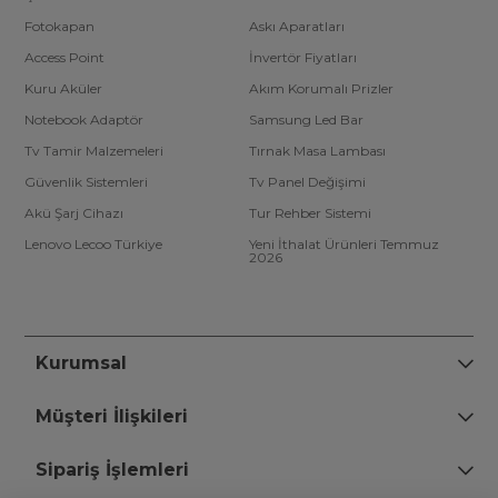
Fotokapan
Askı Aparatları
Access Point
İnvertör Fiyatları
Kuru Aküler
Akım Korumalı Prizler
Notebook Adaptör
Samsung Led Bar
Tv Tamir Malzemeleri
Tırnak Masa Lambası
Güvenlik Sistemleri
Tv Panel Değişimi
Akü Şarj Cihazı
Tur Rehber Sistemi
Lenovo Lecoo Türkiye
Yeni İthalat Ürünleri Temmuz
2026
Kurumsal
Müşteri İlişkileri
Sipariş İşlemleri