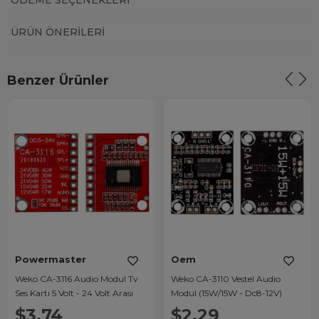
ÖDEME SEÇENEKLERI
ÜRÜN ÖNERILERI
Benzer Ürünler
Powermaster
Oem
Weko CA-3116 Audio Modul Tv
Weko CA-3110 Vestel Audio
Ses Kartı 5 Volt - 24 Volt Arası
Modul (15W/15W - Dc8-12V)
$3.74
$2.29