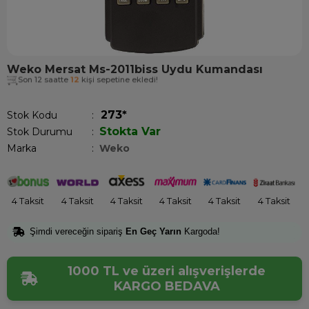
Weko Mersat Ms-2011biss Uydu Kumandası
Son 12 saatte
12
kişi sepetine ekledi!
273*
Stok Kodu
Stokta Var
Stok Durumu
:
Marka
:
Weko
4 Taksit
4 Taksit
4 Taksit
4 Taksit
4 Taksit
4 Taksit
Şimdi vereceğin sipariş
En Geç Yarın
Kargoda!
1000 TL ve üzeri alışverişlerde
KARGO BEDAVA