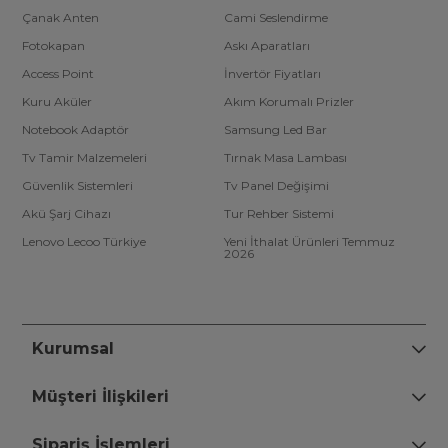
Çanak Anten
Cami Seslendirme
Fotokapan
Askı Aparatları
Access Point
İnvertör Fiyatları
Kuru Aküler
Akım Korumalı Prizler
Notebook Adaptör
Samsung Led Bar
Tv Tamir Malzemeleri
Tırnak Masa Lambası
Güvenlik Sistemleri
Tv Panel Değişimi
Akü Şarj Cihazı
Tur Rehber Sistemi
Lenovo Lecoo Türkiye
Yeni İthalat Ürünleri Temmuz
2026
Kurumsal
Müşteri İlişkileri
Sipariş İşlemleri