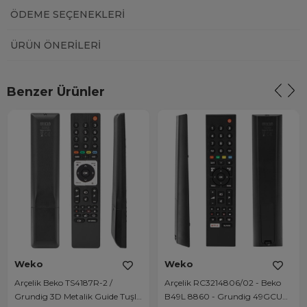
ÖDEME SEÇENEKLERI
ÜRÜN ÖNERILERI
Benzer Ürünler
Weko
Weko
Arçelik Beko TS4187R-2 /
Arçelik RC3214806/02 - Beko
Grundig 3D Metalik Guide Tuşlu
B49L 8860 - Grundig 49GCU