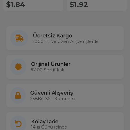
Lcd Led Tv Kumandası
7900B Netflix - My Media Tuşlu
$1.84
$1.92
Lcd-Led Tv Kumanda
Ücretsiz Kargo
1000 TL ve Üzeri Alışverişlerde
Orijinal Ürünler
%100 Sertifikalı
Güvenli Alışveriş
256Bit SSL Koruması
Kolay İade
14 İş Günü İçinde