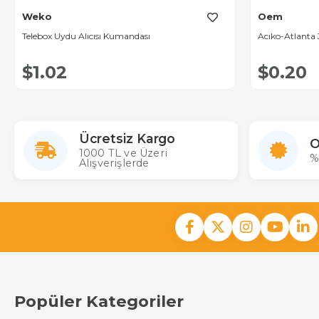
Weko
Oem
Telebox Uydu Alıcısı Kumandası
Acıko-Atlant
$1.02
$0.20
Ücretsiz Kargo
O
1000 TL ve Üzeri
%
Alışverişlerde
Popüler Kategoriler