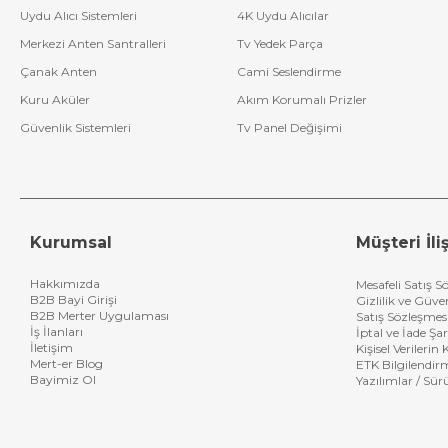
Uydu Alıcı Sistemleri
4K Uydu Alıcılar
Merkezi Anten Santralleri
Tv Yedek Parça
Çanak Anten
Cami Seslendirme
Kuru Aküler
Akım Korumalı Prizler
Güvenlik Sistemleri
Tv Panel Değişimi
Kurumsal
Müşteri İliş
Hakkımızda
Mesafeli Satış S
B2B Bayi Girişi
Gizlilik ve Güve
B2B Merter Uygulaması
Satış Sözleşmes
İş İlanları
İptal ve İade Şar
İletişim
Kişisel Verileri
Mert-er Blog
ETK Bilgilendir
Bayimiz Ol
Yazılımlar / Sür