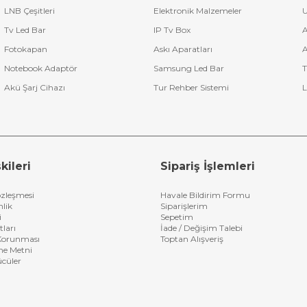
LNB Çeşitleri
Elektronik Malzemeler
U
Tv Led Bar
IP Tv Box
A
Fotokapan
Askı Aparatları
A
Notebook Adaptör
Samsung Led Bar
T
Akü Şarj Cihazı
Tur Rehber Sistemi
L
kileri
Sipariş İşlemleri
özleşmesi
Havale Bildirim Formu
nlik
Siparişlerim
i
Sepetim
tları
İade / Değişim Talebi
n Korunması
Toptan Alışveriş
me Metni
ücüler