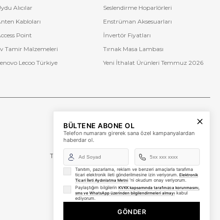
ydu Alıcılar
Seslendirme Hoparlörleri
nten Kabloları
Enstrüman Aksesuarları
ccess Point
İnvertör Fiyatları
v Tamir Malzemeleri
Tırnak Masa Lambası
enovo Lecoo Türkiye
Yeni İthalat Ürünleri Temmuz 2026
Bize Ulaşın
BÜLTENE ABONE OL
+90 (850) 473 08 08
Telefon numaranı girerek sana özel kampanyalardan
haberdar ol.
Tevfik Bey Mah. Dr. Ali Demir Cd. No:51 Kat:2 Kobi İş
Merkezi
Küçükçekmece / İstanbul
Tanıtım, pazarlama, reklam ve benzeri amaçlarla tarafıma
ticari elektronik ileti gönderilmesine izin veriyorum.
Elektronik
'ni okudum onay veriyorum.
Ticari İleti Aydınlatma Metni
Paylaştığım bilgilerin
KVKK kapsamında tarafınızca korunmasını,
kabul
sms ve WhatsApp üzerinden bilgilendirmeleri almayı
ediyorum.
GÖNDER