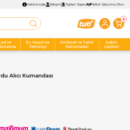
Hakkımızda
İletişim
Toptan Sipariş
Yetkili Satıcımız Olun
0
Led ve
Ev, Yaşam ve
Hırdavat ve Tamir
Kablo
dınlatma
Teknoloji
Malzemeleri
Çeşitleri
du Alıcı Kumandası