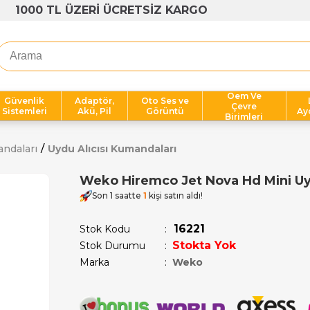
1000 TL ÜZERİ ÜCRETSİZ KARGO
Oem Ve
Güvenlik
Adaptör,
Oto Ses ve
Çevre
Sistemleri
Akü, Pil
Görüntü
Ay
Birimleri
andaları
Uydu Alıcısı Kumandaları
Weko Hiremco Jet Nova Hd Mini Uy
Son 1 saatte
1
kişi satın aldı!
16221
Stok Kodu
Stokta Yok
Stok Durumu
:
Marka
:
Weko