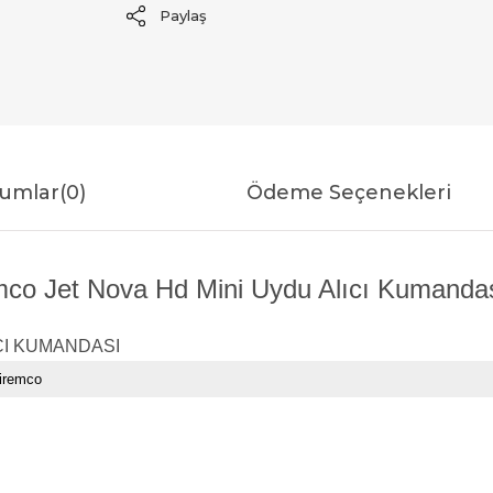
Paylaş
umlar
(0)
Ödeme Seçenekleri
o Jet Nova Hd Mini Uydu Alıcı Kumandası
CI KUMANDASI
iremco