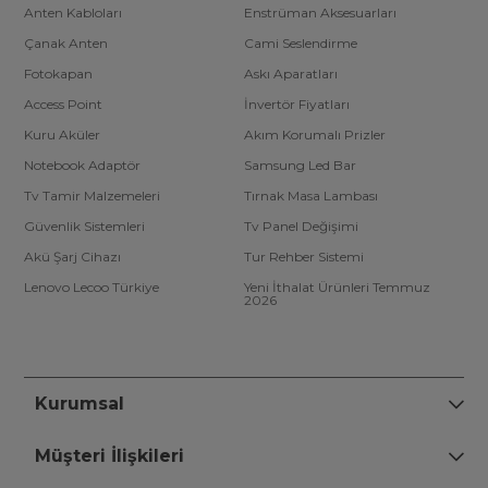
Anten Kabloları
Enstrüman Aksesuarları
Çanak Anten
Cami Seslendirme
Fotokapan
Askı Aparatları
Access Point
İnvertör Fiyatları
Kuru Aküler
Akım Korumalı Prizler
Notebook Adaptör
Samsung Led Bar
Tv Tamir Malzemeleri
Tırnak Masa Lambası
Güvenlik Sistemleri
Tv Panel Değişimi
Akü Şarj Cihazı
Tur Rehber Sistemi
Lenovo Lecoo Türkiye
Yeni İthalat Ürünleri Temmuz
2026
Kurumsal
Müşteri İlişkileri