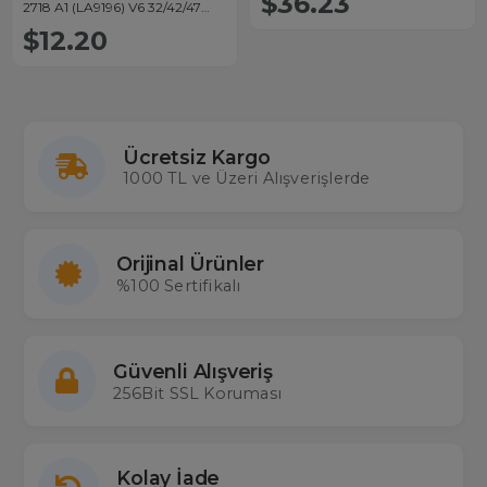
$36.23
2718 A1 (LA9196) V6 32/42/47
Board
FHD TM120HZ_TETRA
$12.20
Ücretsiz Kargo
1000 TL ve Üzeri Alışverişlerde
Orijinal Ürünler
%100 Sertifikalı
Güvenli Alışveriş
256Bit SSL Koruması
Kolay İade