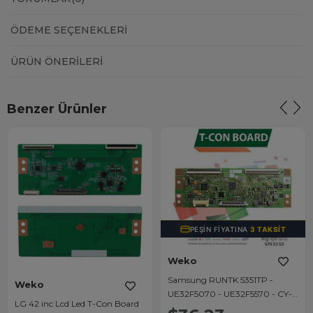
ÖDEME SEÇENEKLERI
ÜRÜN ÖNERILERI
Benzer Ürünler
PEŞIN FIYATINA
3 TAKSIT
Weko
Samsung RUNTK 5351TP -
Weko
UE32F5070 - UE32F5570 - CY-
LG 42 inc Lcd Led T-Con Board
HF320BGSV1H - Lcd Led T-CON