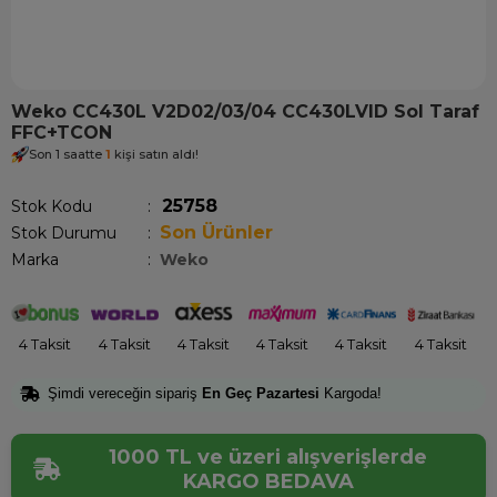
Weko CC430L V2D02/03/04 CC430LVID Sol Taraf
FFC+TCON
Son 1 saatte
1
kişi satın aldı!
25758
Stok Kodu
Son Ürünler
Stok Durumu
:
Marka
:
Weko
4 Taksit
4 Taksit
4 Taksit
4 Taksit
4 Taksit
4 Taksit
Şimdi vereceğin sipariş
En Geç Pazartesi
Kargoda!
1000 TL ve üzeri alışverişlerde
KARGO BEDAVA