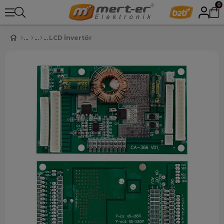
0
LCD İnvertör