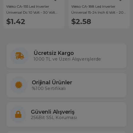
Weko CA-155 Led Inverter
Weko CA-188 Led Inverter
Üniversal Dc 10 Volt - 30 Volt
Üniversal 15-24 Inch 6 Volt - 20
Girişli Dc 9 Volt Çıkışlı 7*2 Cm
Volt Girişli 12*3 Cm
$1.42
$2.58
Çevirici Board
Ücretsiz Kargo
1000 TL ve Üzeri Alışverişlerde
Orijinal Ürünler
%100 Sertifikalı
Güvenli Alışveriş
256Bit SSL Koruması