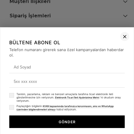
Müşteri İlişkileri
Sipariş İşlemleri
Bize Ulaşın
BÜLTENE ABONE OL
+90 (850) 473 08 08
Telefon numaranı girerek sana özel kampanyalardan haberdar
ol.
Tevfik Bey Mah. Dr. Ali Demir Cd. No:51 Kat:2 Kobi İş Merkezi
Küçükçekmece / İstanbul
Tanıtım, pazarlama, reklam ve benzeri amaçlarla tarafıma ticari elektronik ileti
gönderilmesine izin veriyorum.
'ni okudum onay
Elektronik Ticari İleti Aydınlatma Metni
veriyorum.
Paylaştığım bilgilerin
KVKK kapsamında tarafınızca korunmasını, sms ve WhatsApp
kabul ediyorum.
üzerinden bilgilendirmeleri almayı
© 2008 - 2026
merterelektronik.com
Whatsapp
- Tüm Hakları Saklıdır. Kredi kartı bilgileriniz 256bit SSL sertifikası ile
GÖNDER
korunmaktadır.