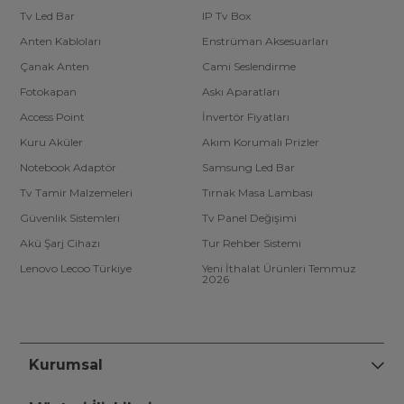
Tv Led Bar
IP Tv Box
Anten Kabloları
Enstrüman Aksesuarları
Çanak Anten
Cami Seslendirme
Fotokapan
Askı Aparatları
Access Point
İnvertör Fiyatları
Kuru Aküler
Akım Korumalı Prizler
Notebook Adaptör
Samsung Led Bar
Tv Tamir Malzemeleri
Tırnak Masa Lambası
Güvenlik Sistemleri
Tv Panel Değişimi
Akü Şarj Cihazı
Tur Rehber Sistemi
Lenovo Lecoo Türkiye
Yeni İthalat Ürünleri Temmuz
2026
Kurumsal