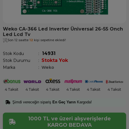
Weko CA-366 Led Inverter Üniversal 26-55 Onch
Led Lcd Tv
Son 12 saatte
12
kişi sepetine ekledi!
14931
Stok Kodu
Stokta Yok
Stok Durumu
:
Marka
:
Weko
4 Taksit
4 Taksit
4 Taksit
4 Taksit
4 Taksit
4 Taksit
Şimdi vereceğin sipariş
En Geç Yarın
Kargoda!
1000 TL ve üzeri alışverişlerde
KARGO BEDAVA