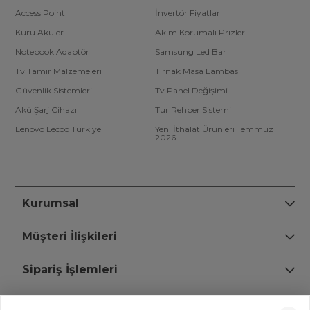
Access Point
İnvertör Fiyatları
Kuru Aküler
Akım Korumalı Prizler
Notebook Adaptör
Samsung Led Bar
Tv Tamir Malzemeleri
Tırnak Masa Lambası
Güvenlik Sistemleri
Tv Panel Değişimi
Akü Şarj Cihazı
Tur Rehber Sistemi
Lenovo Lecoo Türkiye
Yeni İthalat Ürünleri Temmuz
2026
Kurumsal
Müşteri İlişkileri
Sipariş İşlemleri
Bize Ulaşın