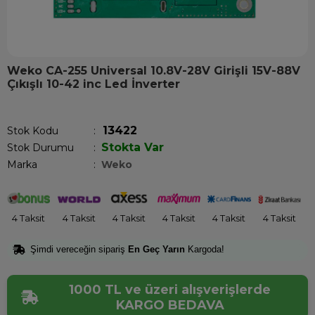
Weko CA-255 Universal 10.8V-28V Girişli 15V-88V
Çıkışlı 10-42 inc Led İnverter
Son 12 saatte
12
kişi sepetine ekledi!
13422
Stok Kodu
Stokta Var
Stok Durumu
:
Marka
:
Weko
4 Taksit
4 Taksit
4 Taksit
4 Taksit
4 Taksit
4 Taksit
Şimdi vereceğin sipariş
En Geç Yarın
Kargoda!
1000 TL ve üzeri alışverişlerde
KARGO BEDAVA