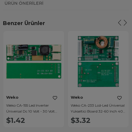
ÜRÜN ÖNERILERI
Benzer Ürünler
Weko
Weko
Weko CA-155 Led Inverter
Weko CA-233 Lcd-Led Üniversal
Üniversal Dc 10 Volt - 30 Volt
Yükseltici Board 32-60 Inch 40-
Girişli Dc 9 Volt Çıkışlı 7*2 Cm
165 Volt Girişli 55-255 Volt Çıkışlı
$1.42
$3.32
Çevirici Board