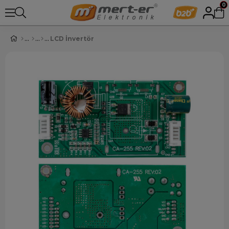
0
LCD İnvertör