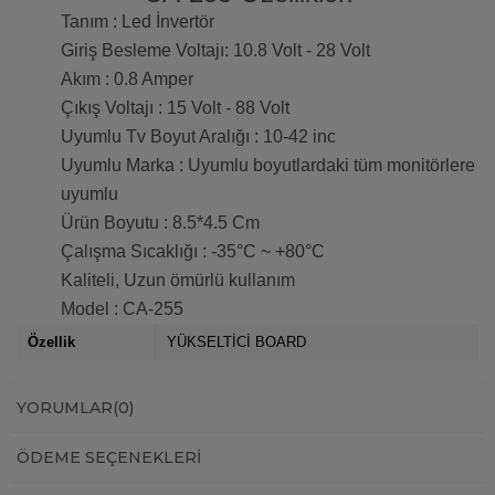
Tanım : Led İnvertör
Giriş Besleme Voltajı: 10.8 Volt - 28 Volt
Akım : 0.8 Amper
Çıkış Voltajı : 15 Volt - 88 Volt
Uyumlu Tv Boyut Aralığı : 10-42 inc
Uyumlu Marka : Uyumlu boyutlardaki tüm monitörlere
uyumlu
Ürün Boyutu : 8.5*4.5 Cm
Çalışma Sıcaklığı : -35°C ~ +80°C
Kaliteli, Uzun ömürlü kullanım
Model : CA-255
Özellik
YÜKSELTİCİ BOARD
YORUMLAR
(0)
ÖDEME SEÇENEKLERI