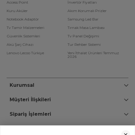
Access Point
İnvertör Fiyatları
Kuru Aküler
Akım Korumalı Prizler
Notebook Adaptör
Samsung Led Bar
Tv Tamir Malzemeleri
Tırnak Masa Lambası
Güvenlik Sistemleri
Tv Panel Değişimi
Akü Şarj Cihazı
Tur Rehber Sistemi
Lenovo Lecoo Türkiye
Yeni İthalat Ürünleri Temmuz
2026
Kurumsal
Müşteri İlişkileri
Sipariş İşlemleri
Bize Ulaşın