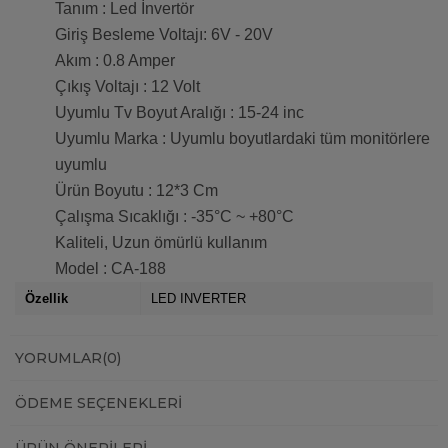
Tanım : Led İnvertör
Giriş Besleme Voltajı: 6V - 20V
Akım : 0.8 Amper
Çıkış Voltajı : 12 Volt
Uyumlu Tv Boyut Aralığı : 15-24 inc
Uyumlu Marka : Uyumlu boyutlardaki tüm monitörlere
uyumlu
Ürün Boyutu : 12*3 Cm
Çalışma Sıcaklığı : -35°C ~ +80°C
Kaliteli, Uzun ömürlü kullanım
Model : CA-188
Özellik
LED INVERTER
YORUMLAR
(0)
ÖDEME SEÇENEKLERI