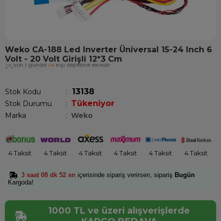
Weko CA-188 Led Inverter Üniversal 15-24 Inch 6
Volt - 20 Volt Girişli 12*3 Cm
Son 1 günde
14
kişi sepetine ekledi!
13138
Stok Kodu
Tükeniyor
Stok Durumu
:
Marka
:
Weko
4 Taksit
4 Taksit
4 Taksit
4 Taksit
4 Taksit
4 Taksit
3 saat 08 dk 52 sn
içerisinde sipariş verirsen, sipariş
Bugün
Kargoda!
1000 TL ve üzeri alışverişlerde