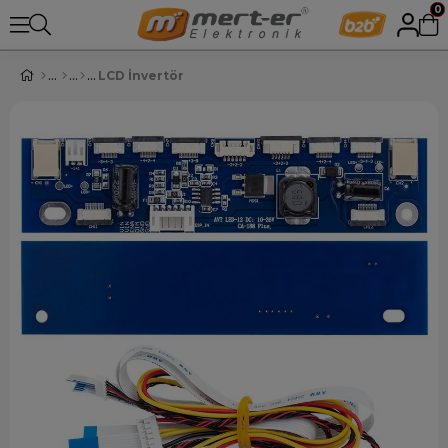
0
LCD İnvertör