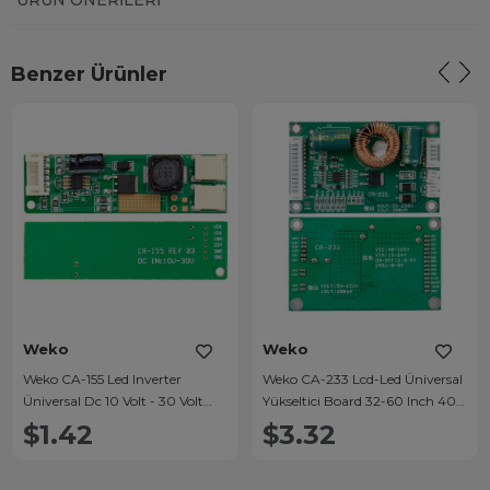
ÜRÜN ÖNERILERI
Benzer Ürünler
Weko
Weko
Weko CA-155 Led Inverter
Weko CA-233 Lcd-Led Üniversal
Üniversal Dc 10 Volt - 30 Volt
Yükseltici Board 32-60 Inch 40-
Girişli Dc 9 Volt Çıkışlı 7*2 Cm
165 Volt Girişli 55-255 Volt Çıkışlı
$1.42
$3.32
Çevirici Board