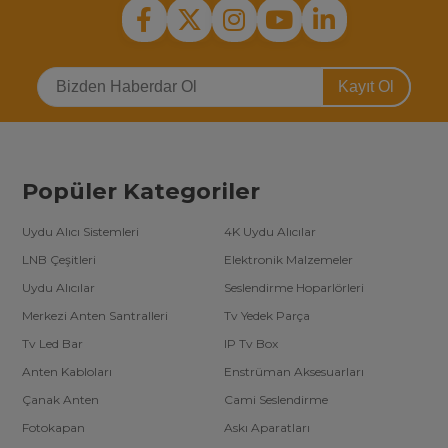
Kayıt Ol
Popüler Kategoriler
Uydu Alıcı Sistemleri
4K Uydu Alıcılar
LNB Çeşitleri
Elektronik Malzemeler
Uydu Alıcılar
Seslendirme Hoparlörleri
Merkezi Anten Santralleri
Tv Yedek Parça
Tv Led Bar
IP Tv Box
Anten Kabloları
Enstrüman Aksesuarları
Çanak Anten
Cami Seslendirme
Fotokapan
Askı Aparatları