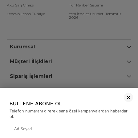
Akü Şarj Cihazı
Tur Rehber Sistemi
Lenovo Lecoo Türkiye
Yeni İthalat Ürünleri Temmuz
2026
Kurumsal
Müşteri İlişkileri
Sipariş İşlemleri
Bize Ulaşın
BÜLTENE ABONE OL
+90 (850) 473 08 08
Telefon numaranı girerek sana özel kampanyalardan haberdar
ol.
Tevfik Bey Mah. Dr. Ali Demir Cd. No:51 Kat:2 Kobi İş Merkezi
Küçükçekmece / İstanbul