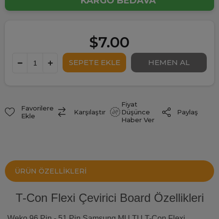
KARGO BEDAVA
$7.00
Fiyat
Favorilere
Paylaş
Karşılaştır
Düşünce
Ekle
Haber Ver
ÜRÜN ÖZELLIKLERI
T-Con Flexi Çevirici Board Özellikleri
Weko 96 Pin - 51 Pin Samsung MU TU T-Con Flexi