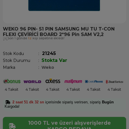
WEKO 96 PIN- 51 PIN SAMSUNG MU TU T-CON
FLEXI ÇEVİRİCİ BOARD 2*96 Pin SAM V2,2
Son 1 günde
12
kişi sepetine ekledi!
21245
Stok Kodu
Stokta Var
Stok Durumu
:
Marka
:
Weko
4 Taksit
4 Taksit
4 Taksit
4 Taksit
4 Taksit
4 Taksit
2 saat 51 dk 32 sn
içerisinde sipariş verirsen, sipariş
Bugün
Kargoda!
1000 TL ve üzeri alışverişlerde