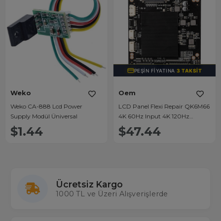
PEŞIN FIYATINA
3 TAKSIT
Weko
Oem
Weko CA-888 Lcd Power
LCD Panel Flexi Repair QK6M66
Supply Modül Üniversal
4K 60Hz Input 4K 120Hz
Output
$1.44
$47.44
Ücretsiz Kargo
1000 TL ve Üzeri Alışverişlerde