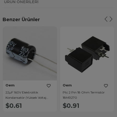
ÜRÜN ÖNERILERI
Benzer Ürünler
Oem
Oem
22µF 160V Elektrolitik
Ptc 2 Pin 18 Ohm Termistör
Kondansatör (Yüksek Voltaj
18MR270
Dayanımlı)
$0.61
$0.91