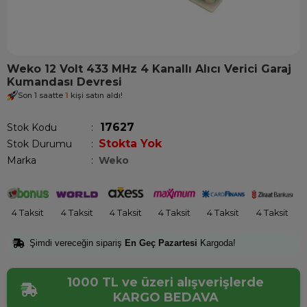
Weko 12 Volt 433 MHz 4 Kanallı Alıcı Verici Garaj
Kumandası Devresi
Son 1 saatte
1
kişi satın aldı!
17627
Stok Kodu
Stokta Yok
Stok Durumu
:
Marka
:
Weko
4 Taksit
4 Taksit
4 Taksit
4 Taksit
4 Taksit
4 Taksit
Şimdi vereceğin sipariş
En Geç Pazartesi
Kargoda!
1000 TL ve üzeri alışverişlerde
KARGO BEDAVA