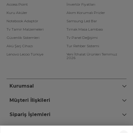
Access Point
İnvertör Fiyatları
Kuru Aküler
Akım Korumalı Prizler
Notebook Adaptör
Samsung Led Bar
Tv Tamir Malzemeleri
Tırnak Masa Lambası
Güvenlik Sistemleri
Tv Panel Değişimi
Akü Şarj Cihazı
Tur Rehber Sistemi
Lenovo Lecoo Türkiye
Yeni İthalat Ürünleri Temmuz
2026
Kurumsal
Müşteri İlişkileri
Sipariş İşlemleri
Bize Ulaşın