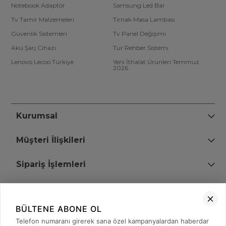
Notebook Adaptör
Samsung Led Bar
Tv Tamir Malzemeleri
Tırnak Masa Lambası
Güvenlik Sistemleri
Tv Panel Değişimi
Akü Şarj Cihazı
Tur Rehber Sistemi
Lenovo Lecoo Türkiye
Yeni İthalat Ürünleri Temmuz
2026
Kurumsal
Müşteri İlişkileri
Sipariş İşlemleri
Bize Ulaşın
BÜLTENE ABONE OL
+90 (850) 473 08 08
Telefon numaranı girerek sana özel kampanyalardan haberdar