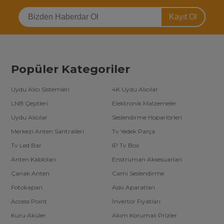
Kayıt Ol
Popüler Kategoriler
Uydu Alıcı Sistemleri
4K Uydu Alıcılar
LNB Çeşitleri
Elektronik Malzemeler
Uydu Alıcılar
Seslendirme Hoparlörleri
Merkezi Anten Santralleri
Tv Yedek Parça
Tv Led Bar
IP Tv Box
Anten Kabloları
Enstrüman Aksesuarları
Çanak Anten
Cami Seslendirme
Fotokapan
Askı Aparatları
Access Point
İnvertör Fiyatları
Kuru Aküler
Akım Korumalı Prizler