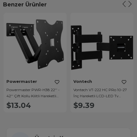
Benzer Ürünler
Powermaster
Vontech
Powermaster PWR-H38 22'' -
Vontech VT-222 HC PRo 10-27
42'' Çift Kollu Kilitli Hareketli
İnç Hareketli LCD-LED Tv
Duvar Askı Aparatı
Duvar Askı Aparatı
$13.04
$9.39