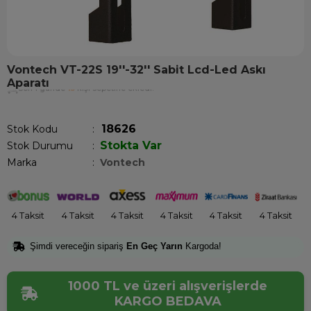
Vontech VT-22S 19''-32'' Sabit Lcd-Led Askı
Aparatı
Son 1 günde
15
kişi sepetine ekledi!
18626
Stok Kodu
Stokta Var
Stok Durumu
:
Marka
:
Vontech
4 Taksit
4 Taksit
4 Taksit
4 Taksit
4 Taksit
4 Taksit
Şimdi vereceğin sipariş
En Geç Yarın
Kargoda!
1000 TL ve üzeri alışverişlerde
KARGO BEDAVA