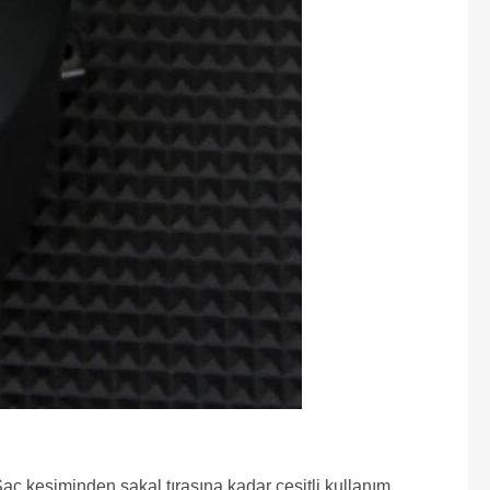
aç kesiminden sakal tıraşına kadar çeşitli kullanım