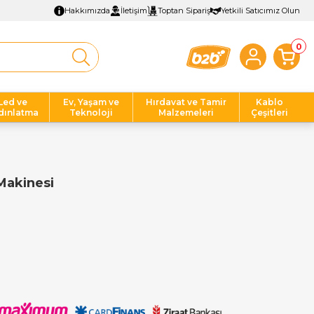
Hakkımızda
İletişim
Toptan Sipariş
Yetkili Satıcımız Olun
0
Led ve
Ev, Yaşam ve
Hırdavat ve Tamir
Kablo
dınlatma
Teknoloji
Malzemeleri
Çeşitleri
Makinesi