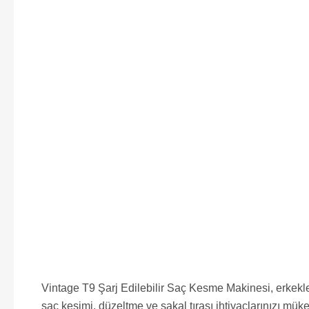
Vintage T9 Şarj Edilebilir Saç Kesme Makinesi, erkekle
saç kesimi, düzeltme ve sakal tıraşı ihtiyaçlarınızı mük