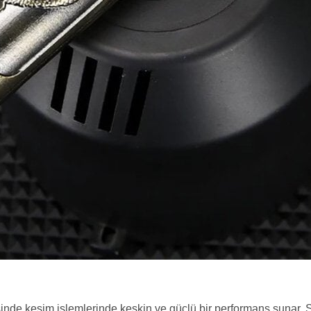
inde kesim işlemlerinde keskin ve güçlü bir performans sunar. S