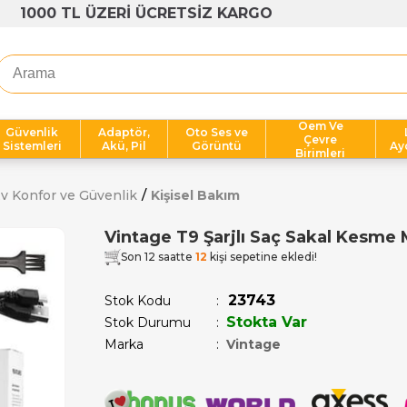
1000 TL ÜZERİ ÜCRETSİZ KARGO
Oem Ve
Güvenlik
Adaptör,
Oto Ses ve
Çevre
Sistemleri
Akü, Pil
Görüntü
Ay
Birimleri
v Konfor ve Güvenlik
Kişisel Bakım
Vintage T9 Şarjlı Saç Sakal Kesme 
Son 12 saatte
12
kişi sepetine ekledi!
23743
Stok Kodu
Stokta Var
Stok Durumu
:
Marka
:
Vintage