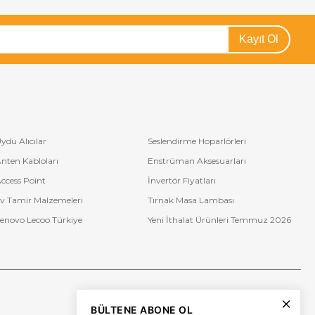
Kayıt Ol
ydu Alıcılar
Seslendirme Hoparlörleri
nten Kabloları
Enstrüman Aksesuarları
ccess Point
İnvertör Fiyatları
v Tamir Malzemeleri
Tırnak Masa Lambası
enovo Lecoo Türkiye
Yeni İthalat Ürünleri Temmuz 2026
Bize Ulaşın
BÜLTENE ABONE OL