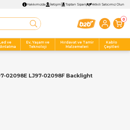
Hakkımızda
İletişim
Toptan Sipariş
Yetkili Satıcımız Olun
0
Led ve
Ev, Yaşam ve
Hırdavat ve Tamir
Kablo
dınlatma
Teknoloji
Malzemeleri
Çeşitleri
97-02098E LJ97-02098F Backlight