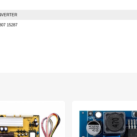
NVERTER
807 15287