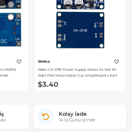
Weko
l LM2596
Weko CA-3118 Power Supply Modul 24 Volt 60
emeli
Watt Pbtl Mono Dijital Güç Amplifikatörü Kart
$3.40
iş
Kolay İade
ası
14 İş Günü İçinde