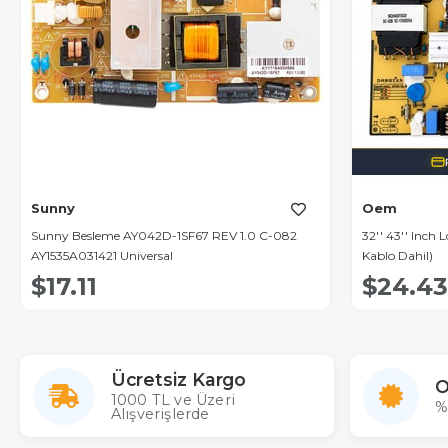
Sunny
Oem
Sunny Besleme AY042D-1SF67 REV 1.0 C-082
32'' 43'' Inch 
AY1535A031421 Universal
Kablo Dahil)
$17.11
$24.43
Ücretsiz Kargo
O
1000 TL ve Üzeri
%
Alışverişlerde