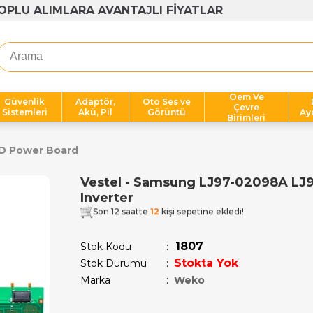
1000 TL ÜZERİ ÜCRETSİZ KARGO
Oem Ve
Güvenlik
Adaptör,
Oto Ses ve
Çevre
Sistemleri
Akü, Pil
Görüntü
Ay
Birimleri
D Power Board
Vestel - Samsung LJ97-02098A LJ
Inverter
Son 12 saatte
12
kişi sepetine ekledi!
1807
Stok Kodu
Stokta Yok
Stok Durumu
:
Marka
:
Weko