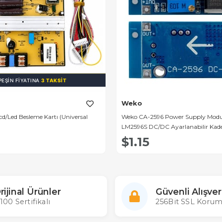
PEŞIN FIYATINA
3 TAKSIT
Weko
Lcd/Led Besleme Kartı (Universal
Weko CA-2596 Power Supply Modu
LM2596S DC/DC Ayarlanabilir Kad
$1.15
rijinal Ürünler
Güvenli Alışver
100 Sertifikalı
256Bit SSL Korum