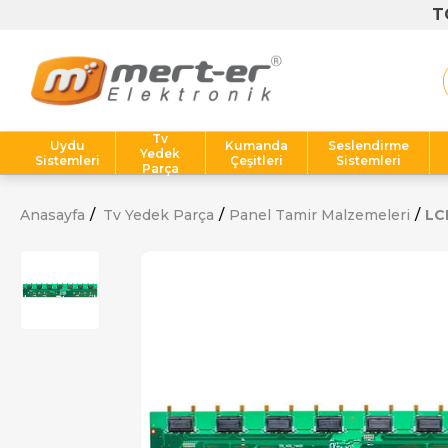
Tv
Uydu
Kumanda
Seslendirme
Yedek
Sistemleri
Çeşitleri
Sistemleri
Parça
Anasayfa
Tv Yedek Parça
Panel Tamir Malzemeleri
LC