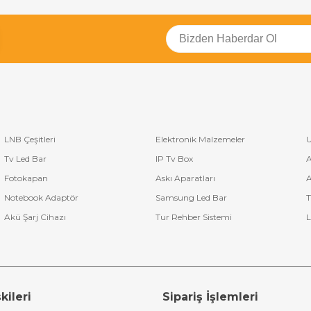
LNB Çeşitleri
Elektronik Malzemeler
U
Tv Led Bar
IP Tv Box
A
Fotokapan
Askı Aparatları
A
Notebook Adaptör
Samsung Led Bar
T
Akü Şarj Cihazı
Tur Rehber Sistemi
L
kileri
Sipariş İşlemleri